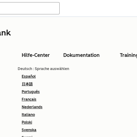
ank
Hilfe-Center
Dokumentation
Trainin
Deutsch
: Sprache auswählen
Español
日本語
Português
Français
Nederlands
Italiano
Polski
Svenska