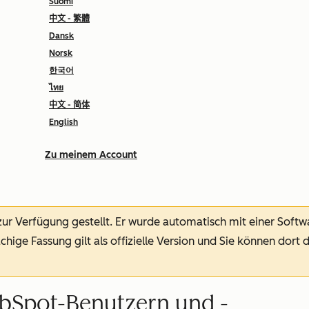
Suomi
中文 - 繁體
Dansk
Norsk
한국어
ไทย
中文 - 简体
English
Zu meinem Account
 zur Verfügung gestellt.
Er wurde automatisch mit einer Soft
chige Fassung gilt als offizielle Version und Sie können dort 
bSpot-Benutzern und -