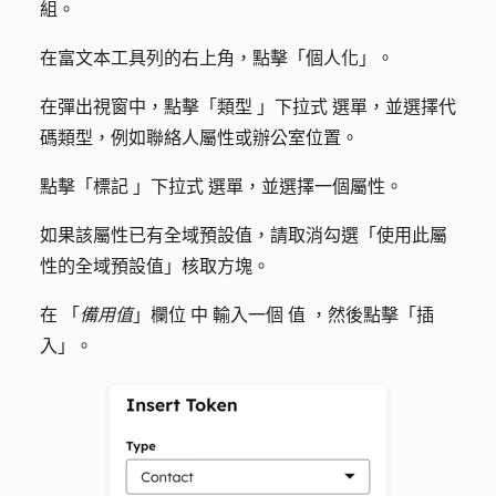
組
。
在富文本工具列的右上角，點擊「
個人化
」。
在彈出視窗中，點擊「
類型
」
下拉式
選單，並選擇
代
碼類型
，例如聯絡人屬性或辦公室位置。
點擊「
標記
」
下拉式
選單，並選擇一個
屬性
。
如果該屬性已有全域預設值，請取消勾選「
使用此屬
性的全域預設值
」核取方塊。
在
「
備用值
」欄位
中
輸入一個
值
，然後點擊「
插
入
」。