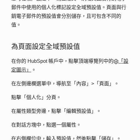
郵件中使用的個人化標記設定全域預設值。頁面與行
銷電子郵件的預設值會分別儲存，且可包含不同的
值。
為頁面設定全域預設值
在你的 HubSpot 帳戶中，點擊頂端導覽列中的
「設
定圖示」
。
在左側邊欄選單中，導航至「
內容
」>「
頁面
」。
點擊「
個人化
」分頁。
在屬性類型旁邊，點擊「
編輯預設值
」。
在對話方塊中，點選一個
屬性
。
在右側欄位中，輸入
預設值
，然後點擊「
儲存
」。