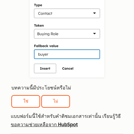
บทความนี้มีประโยชน์หรือไม่
ใช่
ไม่
แบบฟอร์มนี้ใช้สำหรับคำติชมเอกสารเท่านั้น เรียนรู้วิธี
ขอความช่วยเหลือจาก HubSpot