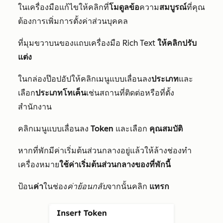
ในเครื่องมือแก้ไขให้คลิกที่
โมดูลข้อ
ความ
สมบูรณ์
ที่คุณ
ต้องการเพิ่มการตั้งค่าส่วนบุคคล
ที่มุมขวาบนของแถบเครื่องมือ Rich Text
ให้คลิกปรับ
แต่ง
ในกล่องป๊อปอัปให้คลิกเมนูแบบเลื่อนลง
ประเภท
และ
เลือก
ประเภทโทเค็น
เช่นสถานที่ติดต่อหรือที่ตั้ง
สำนักงาน
คลิกเมนูแบบเลื่อนลง
Token
และเลือก
คุณสมบัติ
หากที่พักมีค่าเริ่มต้นส่วนกลางอยู่แล้วให้ล้างช่องทำ
เครื่องหมาย
ใช้ค่าเริ่มต้นส่วนกลางของที่พักนี้
ป้อน
ค่า
ในช่อง
ค่าย้อนกลับ
จากนั้นคลิก
แทรก