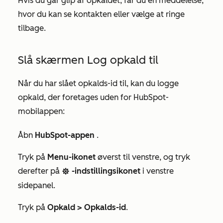
Hvis du går glip af opkaldet, får du en meddelelse,
hvor du kan se kontakten eller vælge at ringe
tilbage.
Slå skærmen Log opkald til
Når du har slået opkalds-id til, kan du logge
opkald, der foretages uden for HubSpot-
mobilappen:
Åbn
HubSpot-appen
.
Tryk på
Menu-ikonet
øverst til venstre, og tryk
derefter på
-indstillingsikonet
i venstre
settings
sidepanel.
Tryk på
Opkald > Opkalds-id
.