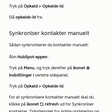
Tryk på
Opkald > Opkalds-id
.
Slå
opkalds-id
fra.
Synkroniser kontakter manuelt
Sådan synkroniserer du kontakter manuelt:
Åbn
HubSpot-appen
.
Tryk på
Menu
, og tryk derefter på
ikonet
settings
indstillinger i
venstre sidepanel.
Tryk på
Opkald > Opkalds-id
.
For at synkronisere kontakter manuelt skal du
klikke på
ikonet
refresh
ud for
Synkroniser
refresh
kontakter
. Tidsstemplet for sidste opdatering og