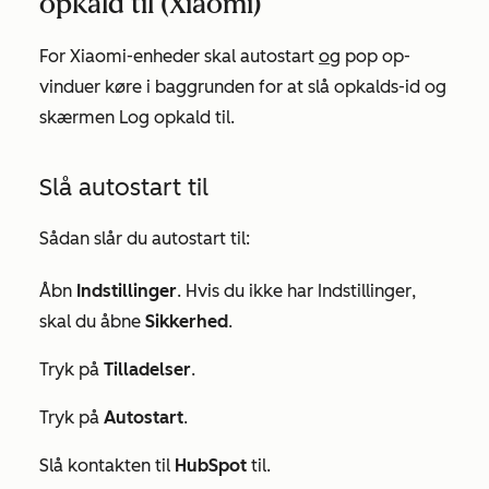
opkald til (Xiaomi)
For Xiaomi-enheder skal autostart
og
pop op-
vinduer køre i baggrunden for at slå opkalds-id og
skærmen Log opkald til.
Slå autostart til
Sådan slår du autostart til:
Åbn
Indstillinger
. Hvis du ikke har
Indstillinger
,
skal du åbne
Sikkerhed
.
Tryk på
Tilladelser
.
Tryk på
Autostart
.
Slå kontakten til
HubSpot
til.