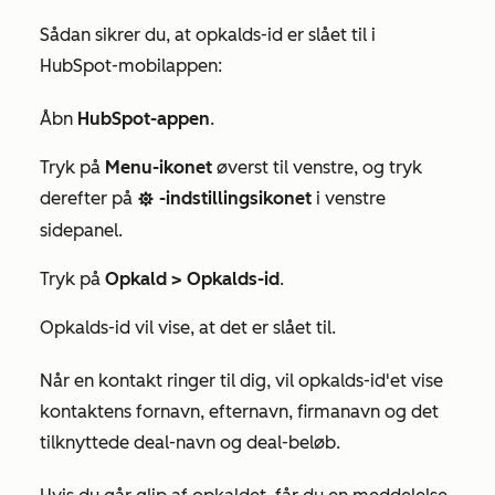
Sådan sikrer du, at opkalds-id er slået til i
HubSpot-mobilappen:
Åbn
HubSpot-appen
.
Tryk på
Menu-ikonet
øverst til venstre, og tryk
derefter på
-indstillingsikonet
i venstre
settings
sidepanel.
Tryk på
Opkald >
Opkalds-id
.
Opkalds-id vil vise, at det er slået til.
Når en kontakt ringer til dig, vil opkalds-id'et vise
kontaktens fornavn, efternavn, firmanavn og det
tilknyttede deal-navn og deal-beløb.