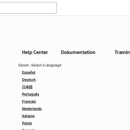
Help Center
Dokumentation
Træni
Dansk
: Select a language
Español
Deutsch
日本語
Português
Français
Nederlands
Italiano
Polski