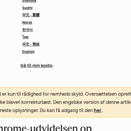
Svenska
Suomi
中文 - 繁體
Norsk
한국어
ไทย
中文 - 简体
English
Gå til min konto
l er kun til rådighed for nemheds skyld. Oversættelsen opret
ke blevet korrekturlæst. Den engelske version af denne artik
neste oplysninger. Du kan få adgang til den
her
.
hrome-udvidelsen op