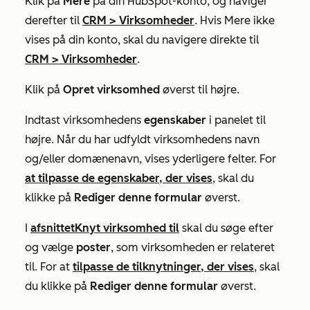
Klik på
Mere
på din HubSpot-konto, og navigér
derefter til
CRM
>
Virksomheder
. Hvis
Mere
ikke
vises på din konto, skal du navigere direkte til
CRM
>
Virksomheder
.
Klik på
Opret virksomhed
øverst til højre.
Indtast virksomhedens
egenskaber
i panelet til
højre. Når du har udfyldt virksomhedens navn
og/eller domænenavn, vises yderligere felter. For
at tilpasse de egenskaber, der vises
, skal du
klikke på
Rediger denne formular
øverst.
I
afsnittet
Knyt virksomhed til
skal du søge efter
og vælge
poster
, som virksomheden er relateret
til. For at
tilpasse de tilknytninger, der vises
, skal
du klikke på
Rediger denne formular
øverst.