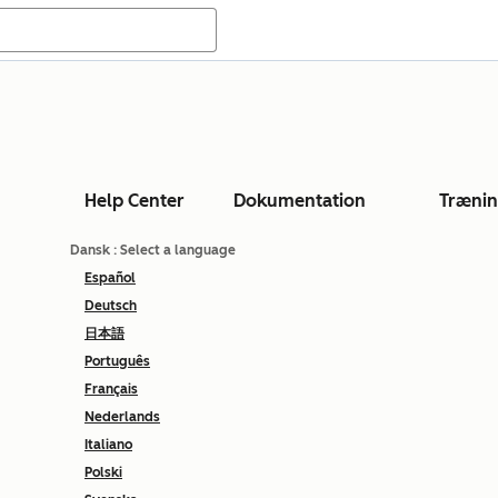
Help Center
Dokumentation
Træni
Dansk
: Select a language
Español
Deutsch
日本語
Português
Français
Nederlands
Italiano
Polski