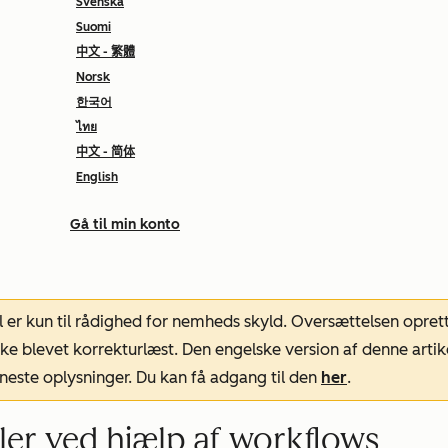
Svenska
Suomi
中文 - 繁體
Norsk
한국어
ไทย
中文 - 简体
English
Gå til min konto
l er kun til rådighed for nemheds skyld. Oversættelsen opret
ke blevet korrekturlæst. Den engelske version af denne artik
neste oplysninger. Du kan få adgang til den
her
.
ftaler ved hjælp af workflows