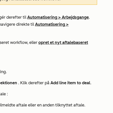
ér derefter til
Automatisering
>
Arbejdsgange
.
navigere direkte til
Automatisering
>
seret workflow, eller
opret et nyt aftalebaseret
ing.
ektionen
.
Klik derefter på
Add line item to deal
.
tale
:
ilmeldte aftale eller en anden tilknyttet aftale.