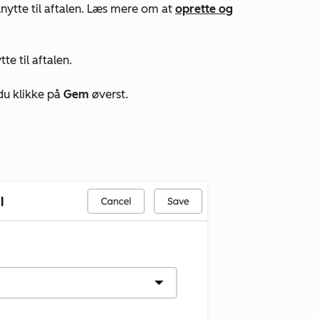
knytte til aftalen. Læs mere om at
oprette og
te til aftalen.
 du klikke på
Gem
øverst.