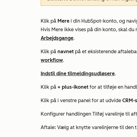
Klik på
Mere
i din HubSpot-konto, og navig
Hvis
Mere
ikke vises på din konto, skal du 
Arbejdsgange
.
Klik på
navnet
på et eksisterende aftaleba
workflow
.
Indstil dine tilmeldingsudløsere
.
Klik på
+ plus-ikonet
for at tilføje en handl
Klik på i venstre panel for at udvide
CRM-s
Konfigurer handlingen
Tilføj
varelinje til
af
Aftale
:
Vælg at knytte varelinjerne til den t