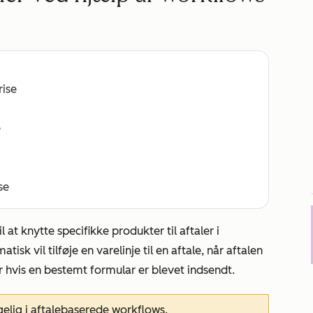
rise
e
se
il at knytte specifikke produkter til aftaler i
isk vil tilføje en varelinje til en aftale, når aftalen
ler hvis en bestemt formular er blevet indsendt.
elig i aftalebaserede workflows.