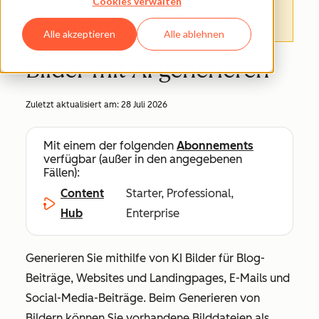
Cookies verwalten
Informationen finden.
Hier können Sie
darauf zugreifen
.
Alle akzeptieren
Alle ablehnen
Bilder mit AI generieren
Zuletzt aktualisiert am:
28 Juli 2026
Mit einem der folgenden
Abonnements
verfügbar (außer in den angegebenen
Fällen):
Content
Starter, Professional,
Hub
Enterprise
Generieren Sie mithilfe von KI Bilder für Blog-
Beiträge, Websites und Landingpages, E-Mails und
Social-Media-Beiträge. Beim Generieren von
Bildern können Sie vorhandene Bilddateien als