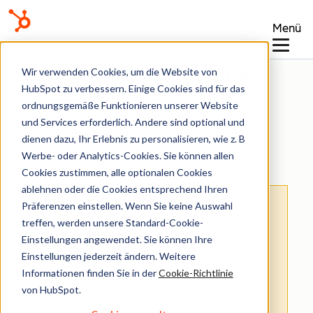
Menü
Wissensdatenbank
Wir verwenden Cookies, um die Website von
HubSpot zu verbessern. Einige Cookies sind für das
ordnungsgemäße Funktionieren unserer Website
und Services erforderlich. Andere sind optional und
dienen dazu, Ihr Erlebnis zu personalisieren, wie z. B
Datei-Manager
Werbe- oder Analytics-Cookies. Sie können allen
Cookies zustimmen, alle optionalen Cookies
ablehnen oder die Cookies entsprechend Ihren
Hinweis
: Dieser Artikel wird aus Kulanz zur
Präferenzen einstellen. Wenn Sie keine Auswahl
Verfügung gestellt.
Er wurde automatisch
treffen, werden unsere Standard-Cookie-
Einstellungen angewendet. Sie können Ihre
mit einer Software übersetzt und unter
Einstellungen jederzeit ändern. Weitere
Umständen nicht korrekturgelesen. Die
Informationen finden Sie in der
Cookie-Richtlinie
englischsprachige Fassung gilt als offizielle
von HubSpot.
Version und Sie können dort die aktuellsten