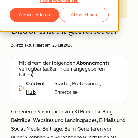
Cookies verwalten
Informationen finden.
Hier können Sie
darauf zugreifen
.
Alle akzeptieren
Alle ablehnen
Bilder mit AI generieren
Zuletzt aktualisiert am:
28 Juli 2026
Mit einem der folgenden
Abonnements
verfügbar (außer in den angegebenen
Fällen):
Content
Starter, Professional,
Hub
Enterprise
Generieren Sie mithilfe von KI Bilder für Blog-
Beiträge, Websites und Landingpages, E-Mails und
Social-Media-Beiträge. Beim Generieren von
Bildern können Sie vorhandene Bilddateien als