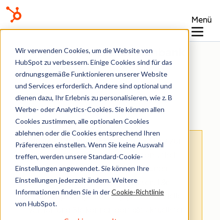
Menü
Wissensdatenbank
Wir verwenden Cookies, um die Website von
HubSpot zu verbessern. Einige Cookies sind für das
ordnungsgemäße Funktionieren unserer Website
und Services erforderlich. Andere sind optional und
dienen dazu, Ihr Erlebnis zu personalisieren, wie z. B
Datei-Manager
Werbe- oder Analytics-Cookies. Sie können allen
Cookies zustimmen, alle optionalen Cookies
ablehnen oder die Cookies entsprechend Ihren
Hinweis
: Dieser Artikel wird aus Kulanz zur
Präferenzen einstellen. Wenn Sie keine Auswahl
Verfügung gestellt.
Er wurde automatisch
treffen, werden unsere Standard-Cookie-
Einstellungen angewendet. Sie können Ihre
mit einer Software übersetzt und unter
Einstellungen jederzeit ändern. Weitere
Umständen nicht korrekturgelesen. Die
Informationen finden Sie in der
Cookie-Richtlinie
englischsprachige Fassung gilt als offizielle
von HubSpot.
Version und Sie können dort die aktuellsten