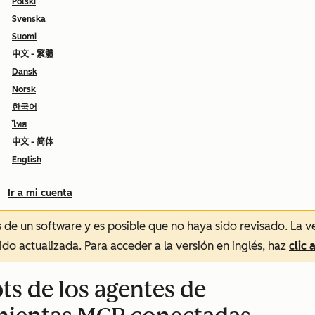
Polski
Svenska
Suomi
中文 - 繁體
Dansk
Norsk
한국어
ไทย
中文 - 简体
English
Ir a mi cuenta
és de un software y es posible que no haya sido revisado.
La v
sido actualizada. Para acceder a la versión en inglés, haz
clic 
ts de los agentes de