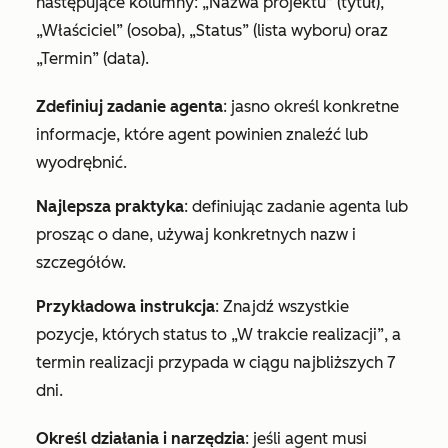
następujące kolumny: „Nazwa projektu” (tytuł),
„Właściciel” (osoba), „Status” (lista wyboru) oraz
„Termin” (data).
Zdefiniuj zadanie agenta
: jasno określ konkretne
informacje, które agent powinien znaleźć lub
wyodrębnić.
Najlepsza praktyka
: definiując zadanie agenta lub
prosząc o dane, używaj konkretnych nazw i
szczegółów.
Przykładowa instrukcja
:
Znajdź wszystkie
pozycje, których status to „W trakcie realizacji”, a
termin realizacji przypada w ciągu najbliższych 7
dni.
Określ działania i narzędzia
: jeśli agent musi