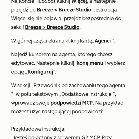
Na koncie HubSpot kliknij
Więcej
, a następnie
przejdź do
Breeze
>
Breeze Studio
. Jeśli opcja
Więcej
się nie pojawia, przejdź bezpośrednio do
sekcji
Breeze
>
Breeze Studio
.
W górnej części ekranu kliknij
kartę
„Agenci
”.
Najedź kursorem na agenta, którego chcesz
edytować. Następnie kliknij
ikonę menu
i wybierz
opcję
„Konfiguruj
”.
W sekcji
„Przewodnik po zachowaniu tego agenta
”, w polu tekstowym
„Dodatkowe instrukcje
”,
wprowadź swoje
podpowiedzi MCP
. Na przykład
możesz użyć następującej podpowiedzi:
Przykładowa instrukcja:
„Jesteś połączony z serwerem G2 MCP. Przy