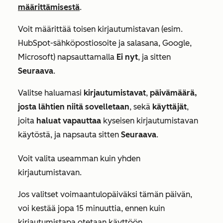
määrittämisestä
.
Voit määrittää toisen kirjautumistavan (esim.
HubSpot-sähköpostiosoite ja salasana, Google,
Microsoft) napsauttamalla
Ei nyt
,
ja sitten
Seuraava
.
Valitse haluamasi
kirjautumistavat
,
päivämäärä,
josta lähtien niitä sovelletaan
, sekä
käyttäjät
,
joita
haluat vapauttaa
kyseisen kirjautumistavan
käytöstä, ja napsauta sitten
Seuraava
.
Voit valita useamman kuin yhden
kirjautumistavan.
Jos valitset voimaantulopäiväksi tämän päivän,
voi kestää jopa 15 minuuttia, ennen kuin
kirjautumistapa otetaan käyttöön.