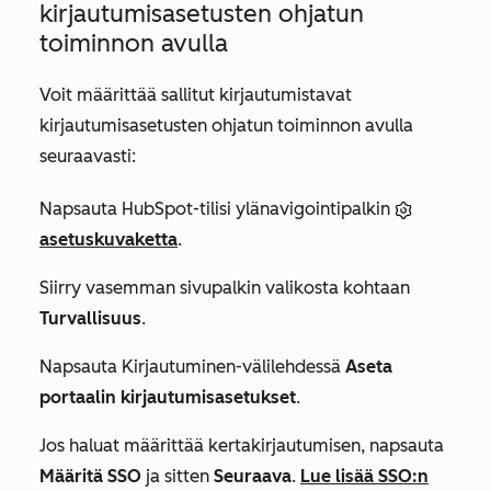
kirjautumisasetusten ohjatun
toiminnon avulla
Voit määrittää sallitut kirjautumistavat
kirjautumisasetusten ohjatun toiminnon avulla
seuraavasti:
Napsauta HubSpot-tilisi ylänavigointipalkin
asetuskuvaketta
.
Siirry vasemman sivupalkin valikosta kohtaan
Turvallisuus
.
Napsauta
Kirjautuminen-välilehdessä
Aseta
portaalin kirjautumisasetukset
.
Jos haluat määrittää kertakirjautumisen, napsauta
Määritä SSO
ja sitten
Seuraava
.
Lue lisää SSO:n