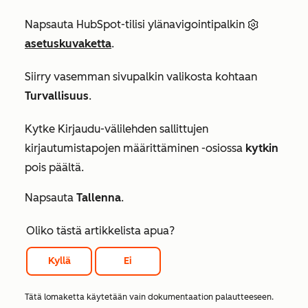
Napsauta HubSpot-tilisi ylänavigointipalkin
asetuskuvaketta
.
Siirry vasemman sivupalkin valikosta kohtaan
Turvallisuus
.
Kytke
Kirjaudu-välilehden
sallittujen
kirjautumistapojen määrittäminen
-osiossa
kytkin
pois päältä.
Napsauta
Tallenna
.
Oliko tästä artikkelista apua?
Kyllä
Ei
Tätä lomaketta käytetään vain dokumentaation palautteeseen.