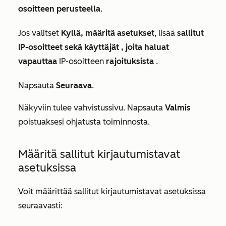
osoitteen perusteella
.
Jos valitset
Kyllä, määritä asetukset
, lisää
sallitut
IP-osoitteet sekä
käyttäjät
,
joita haluat
vapauttaa
IP-osoitteen
rajoituksista
.
Napsauta
Seuraava
.
Näkyviin tulee vahvistussivu. Napsauta
Valmis
poistuaksesi ohjatusta toiminnosta.
Määritä sallitut kirjautumistavat
asetuksissa
Voit määrittää sallitut kirjautumistavat asetuksissa
seuraavasti: