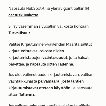
Napsauta HubSpot-tilisi ylänavigointipalkin
asetuskuvaketta
.
Siirry vasemman sivupalkin valikosta kohtaan
Turvallisuus
.
Valitse
Kirjautuminen-välilehden
Määritä sallitut
kirjautumistavat
-osiossa
niiden
kirjautumistapojen
valintaruudut
,
joita haluat
päivittää, ja napsauta sitten
Tallenna
.
Jos olet valinnut uuden kirjautumistavan, valitse
valintaikkunasta
päivämäärä, josta lähtien
kirjautumistavat otetaan käyttöön
, ja napsauta
sitten
Tallenna
.
Jos valitset voimaantulopäiväksi tämän päivän,