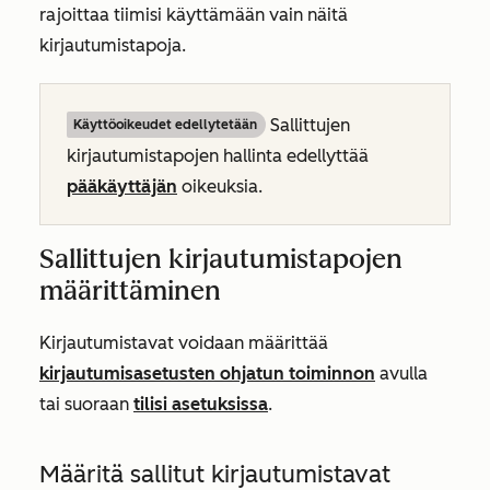
rajoittaa tiimisi käyttämään vain näitä
kirjautumistapoja.
Sallittujen
Käyttöoikeudet edellytetään
kirjautumistapojen hallinta edellyttää
pääkäyttäjän
oikeuksia.
Sallittujen kirjautumistapojen
määrittäminen
Kirjautumistavat voidaan määrittää
kirjautumisasetusten ohjatun toiminnon
avulla
tai suoraan
tilisi asetuksissa
.
Määritä sallitut kirjautumistavat