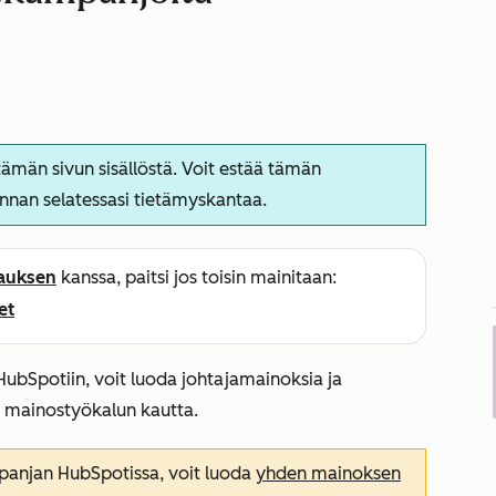
ämän sivun sisällöstä. Voit estää tämän
nnan selatessasi tietämyskantaa.
lauksen
kanssa, paitsi jos toisin mainitaan:
et
ubSpotiin, voit luoda johtajamainoksia ja
 mainostyökalun kautta.
anjan HubSpotissa, voit luoda
yhden mainoksen