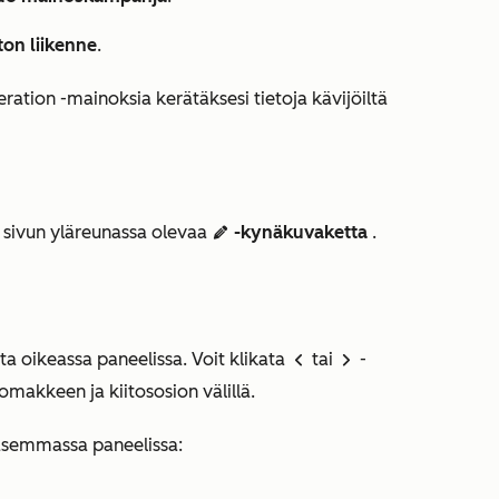
ton liikenne
.
ation -mainoksia kerätäksesi tietoja kävijöiltä
sivun yläreunassa olevaa
-kynäkuvaketta
.
edit
ta oikeassa paneelissa. Voit klikata
tai
-
left
right
omakkeen ja kiitososion välillä.
asemmassa paneelissa: