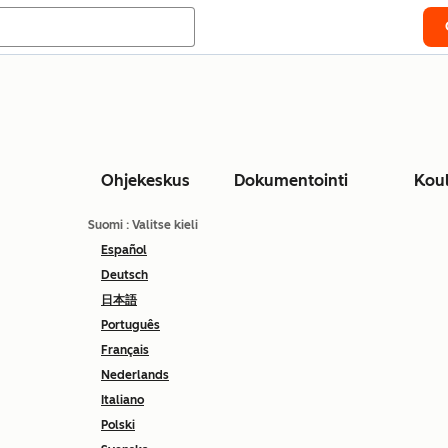
Ohjekeskus
Dokumentointi
Kou
Suomi
: Valitse kieli
Español
Deutsch
日本語
Português
Français
Nederlands
Italiano
Polski