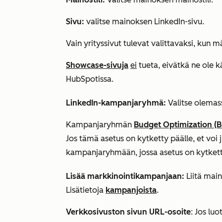
Sivu:
valitse mainoksen LinkedIn-sivu.
Vain yrityssivut tulevat valittavaksi, kun 
Showcase-sivuja
ei
tueta, eivätkä ne ole 
HubSpotissa.
LinkedIn-kampanjaryhmä:
Valitse olemas
Kampanjaryhmän
Budget Optimization (B
Jos tämä asetus on kytketty päälle, et voi 
kampanjaryhmään, jossa asetus on kytkett
Lisää markkinointikampanjaan:
Liitä mai
Lisätietoja
kampanjoista
.
Verkkosivuston sivun URL-osoite
: Jos lu