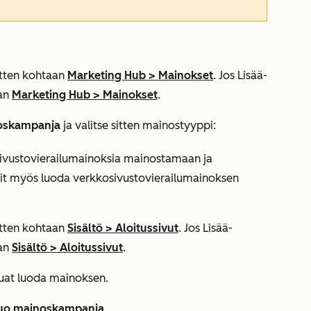
sitten kohtaan
Marketing Hub
>
Mainokset
. Jos
Lisää
-
aan
Marketing Hub
>
Mainokset
.
oskampanja
ja valitse sitten mainostyyppi:
ivustovierailumainoksia mainostamaan ja
oit myös luoda verkkosivustovierailumainoksen
sitten kohtaan
Sisältö
>
Aloitussivut
. Jos
Lisää
-
aan
Sisältö
>
Aloitussivut
.
aluat luoda mainoksen.
uo mainoskampanja
.