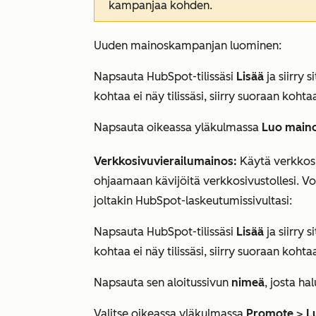
kampanjaa kohden.
Uuden mainoskampanjan luominen:
Napsauta HubSpot-tilissäsi
Lisää
ja siirry 
kohtaa ei näy tilissäsi, siirry suoraan koht
Napsauta oikeassa yläkulmassa
Luo main
Verkkosivuvierailumainos:
Käytä verkkos
ohjaamaan kävijöitä verkkosivustollesi. V
joltakin HubSpot-laskeutumissivultasi:
Napsauta HubSpot-tilissäsi
Lisää
ja siirry 
kohtaa ei näy tilissäsi, siirry suoraan koht
Napsauta sen aloitussivun
nimeä
, josta h
Valitse oikeassa yläkulmassa
Promote
>
L