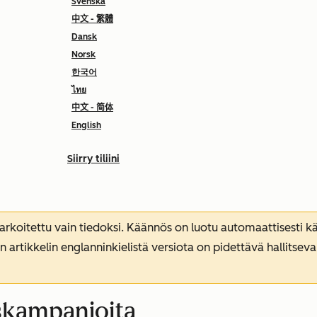
Svenska
中文 - 繁體
Dansk
Norsk
한국어
ไทย
中文 - 简体
English
Siirry tiliini
koitettu vain tiedoksi. Käännös on luotu automaattisesti kää
n artikkelin englanninkielistä versiota on pidettävä hallitsev
skampanjoita