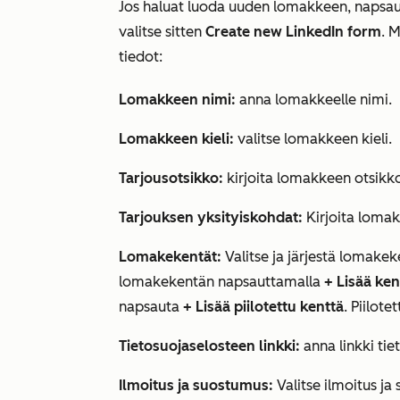
Jos haluat luoda uuden lomakkeen, napsa
valitse sitten
Create new LinkedIn form
. 
tiedot:
Lomakkeen nimi:
anna lomakkeelle nimi.
Lomakkeen kieli:
valitse lomakkeen kieli.
Tarjousotsikko:
kirjoita lomakkeen otsikk
Tarjouksen yksityiskohdat:
Kirjoita lomak
Lomakekentät:
Valitse ja järjestä lomakeke
lomakekentän napsauttamalla
+ Lisää ken
napsauta
+ Lisää piilotettu kenttä
. Piilote
Tietosuojaselosteen linkki:
anna linkki tie
Ilmoitus ja suostumus:
Valitse ilmoitus ja