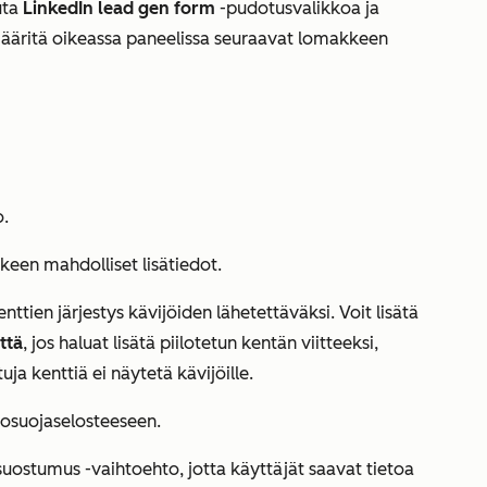
uta
LinkedIn lead gen form
-pudotusvalikkoa ja
Määritä oikeassa paneelissa seuraavat lomakkeen
o.
keen mahdolliset lisätiedot.
nttien järjestys kävijöiden lähetettäväksi. Voit lisätä
ttä
, jos haluat lisätä piilotetun kentän viitteeksi,
ttuja kenttiä ei näytetä kävijöille.
tosuojaselosteeseen.
 suostumus -vaihtoehto, jotta käyttäjät saavat tietoa