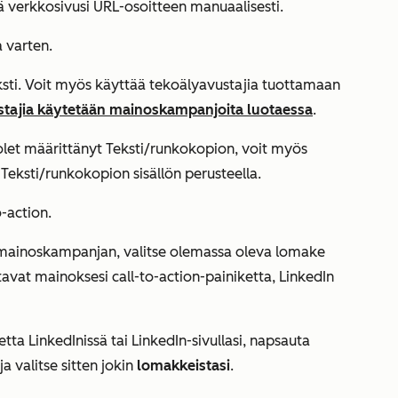
 verkkosivusi URL-osoitteen manuaalisesti.
 varten.
sti. Voit myös käyttää tekoälyavustajia tuottamaan
stajia käytetään mainoskampanjoita luotaessa
.
olet määrittänyt
Teksti/runkokopion
, voit myös
n
Teksti/runkokopion
sisällön perusteella.
o-action.
-mainoskampanjan, valitse olemassa oleva lomake
tavat mainoksesi call-to-action-painiketta, LinkedIn
ta LinkedInissä tai LinkedIn-sivullasi, napsauta
a valitse sitten jokin
lomakkeistasi
.