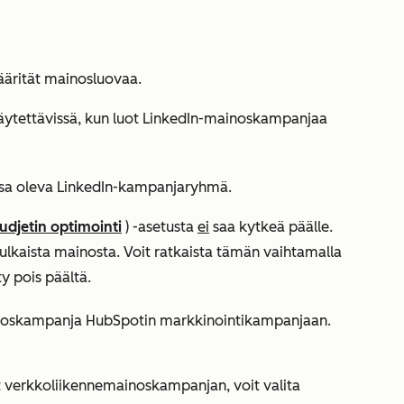
määrität mainosluovaa.
käytettävissä, kun luot LinkedIn-mainoskampanjaa
sa oleva LinkedIn-kampanjaryhmä.
udjetin optimointi
) -asetusta
ei
saa kytkeä päälle.
julkaista mainosta. Voit ratkaista tämän vaihtamalla
y pois päältä.
noskampanja HubSpotin markkinointikampanjaan.
ot verkkoliikennemainoskampanjan, voit valita