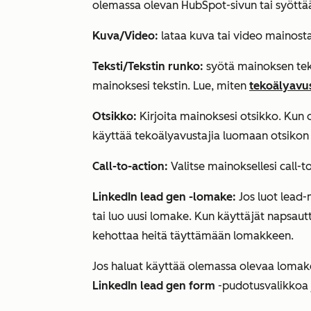
olemassa olevan HubSpot-sivun tai syöttää
Kuva/Video:
lataa kuva tai video mainosta
Teksti/Tekstin runko:
syötä mainoksen tek
mainoksesi tekstin. Lue, miten
tekoälyavu
Otsikko:
Kirjoita mainoksesi otsikko. Kun 
käyttää tekoälyavustajia luomaan otsiko
Call-to-action:
Valitse mainoksellesi call-t
LinkedIn lead gen -lomake:
Jos luot lead
tai luo uusi lomake. Kun käyttäjät napsaut
kehottaa heitä täyttämään lomakkeen.
Jos haluat käyttää olemassa olevaa lomaket
LinkedIn lead gen form
-pudotusvalikkoa j