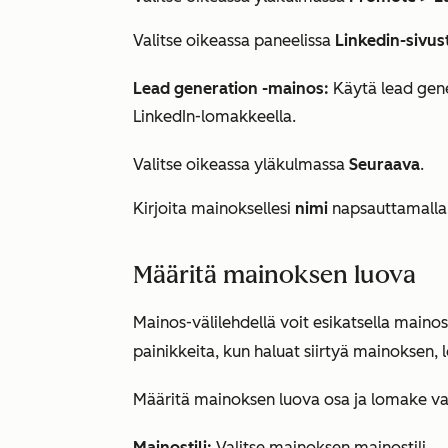
Valitse oikeassa paneelissa
Linkedin-sivus
Lead generation -mainos:
Käytä lead gener
LinkedIn-lomakkeella.
Valitse oikeassa yläkulmassa
Seuraava
.
Kirjoita mainoksellesi
nimi
napsauttamalla 
Määritä mainoksen luova
Mainos-välilehdellä
voit esikatsella mainos
painikkeita, kun haluat siirtyä mainoksen, l
Määritä mainoksen luova osa ja lomake v
Mainostili:
Valitse mainoksen mainostili.