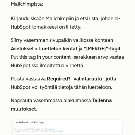
Mailchimpistä:
Kirjaudu sisään Mailchimpiin ja etsi lista, johon ei-
HubSpot-lomakkeesi on liitetty.
Siirry vasemman sivupalkin valikossa kohtaan
Asetukset
>
Luettelon kentät ja *|MERGE|*-tagit
.
Put this tag in your content
-sarakkeen arvo vastaa
HubSpotissa ilmoitettua virhettä.
Poista vastaava
Required?
-valintaruutu
, jotta
HubSpot voi työntää tietoja tähän luetteloon.
Napsauta vasemmassa alakulmassa
Tallenna
muutokset
.