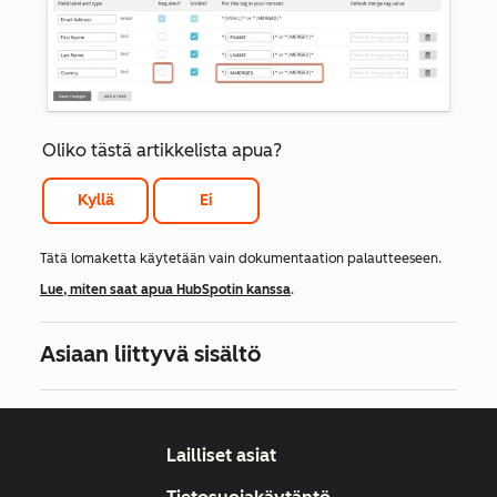
Oliko tästä artikkelista apua?
Kyllä
Ei
Tätä lomaketta käytetään vain dokumentaation palautteeseen.
Lue, miten saat apua HubSpotin kanssa
.
Asiaan liittyvä sisältö
Lailliset asiat