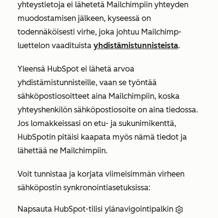
yhteystietoja ei lähetetä Mailchimpiin yhteyden
muodostamisen jälkeen, kyseessä on
todennäköisesti virhe, joka johtuu Mailchimp-
luettelon vaadituista
yhdistämistunnisteista
.
Yleensä HubSpot ei lähetä arvoa
yhdistämistunnisteille, vaan se
työntää
sähköpostiosoitteet aina Mailchimpiin, koska
yhteyshenkilön sähköpostiosoite on aina tiedossa.
Jos lomakkeissasi on etu- ja sukunimikenttä,
HubSpotin pitäisi kaapata myös nämä tiedot ja
lähettää ne Mailchimpiin.
Voit tunnistaa ja korjata viimeisimmän virheen
sähköpostin synkronointiasetuksissa:
Napsauta HubSpot-tilisi ylänavigointipalkin