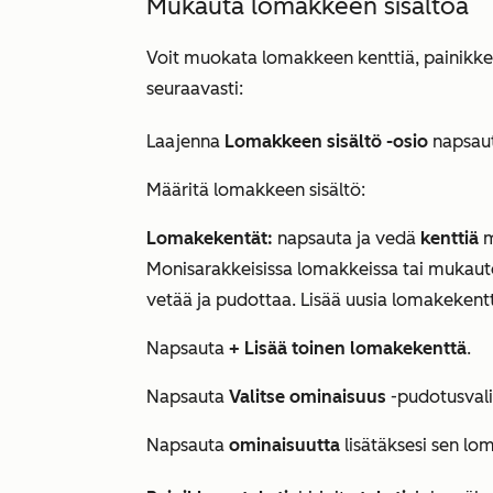
Mukauta lomakkeen sisältöä
Voit muokata lomakkeen kenttiä, painikkei
seuraavasti:
Laajenna
Lomakkeen sisältö -osio
napsau
Määritä lomakkeen sisältö:
Lomakekentät:
napsauta ja vedä
kenttiä
m
Monisarakkeisissa lomakkeissa tai mukau
vetää ja pudottaa. Lisää uusia lomakekentt
Napsauta
+
Lisää toinen lomakekenttä
.
Napsauta
Valitse ominaisuus
-pudotusvali
Napsauta
ominaisuutta
lisätäksesi sen lo