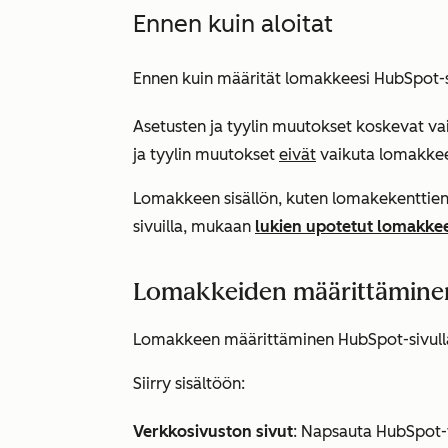
Ennen kuin aloitat
Ennen kuin määrität lomakkeesi HubSpot-s
Asetusten ja tyylin muutokset koskevat va
ja tyylin muutokset
eivät
vaikuta lomakkees
Lomakkeen sisällön, kuten lomakekenttien
sivuilla, mukaan
lukien upotetut lomakkeet
Lomakkeiden määrittämine
Lomakkeen määrittäminen HubSpot-sivull
Siirry sisältöön:
Verkkosivuston sivut
: Napsauta HubSpot-t