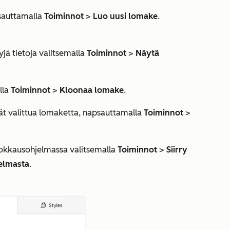
psauttamalla
Toiminnot
>
Luo uusi lomake
.
jä tietoja valitsemalla
Toiminnot
>
Näytä
lla
Toiminnot
>
Kloonaa lomake
.
ävät valittua lomaketta, napsauttamalla
Toiminnot
>
kkausohjelmassa valitsemalla
Toiminnot
>
Siirry
elmasta
.