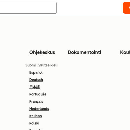
Ohjekeskus
Dokumentointi
Kou
Suomi
: Valitse kieli
Español
Deutsch
日本語
Português
Français
Nederlands
Italiano
Polski