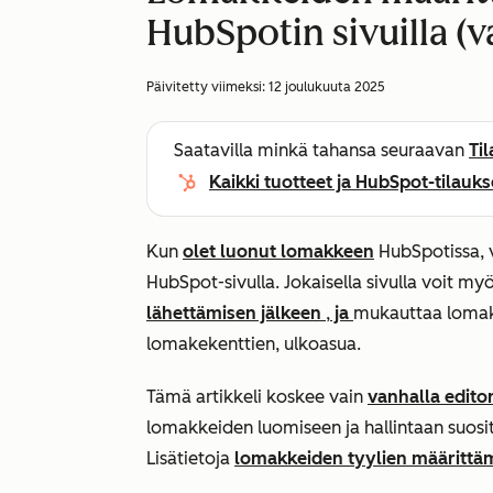
HubSpotin sivuilla (
Päivitetty viimeksi:
12 joulukuuta 2025
Saatavilla minkä tahansa seuraavan
Ti
Kaikki tuotteet ja HubSpot-tilauks
Kun
olet luonut lomakkeen
HubSpotissa, v
HubSpot-sivulla. Jokaisella sivulla voit my
lähettämisen jälkeen
,
ja
mukauttaa lomakk
lomakekenttien, ulkoasua.
Tämä artikkeli koskee vain
vanhalla editor
lomakkeiden luomiseen ja hallintaan suosi
Lisätietoja
lomakkeiden tyylien määrittäm