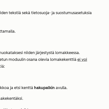
den tekstiä sekä tietosuoja- ja suostumusasetuksia
ttamalla.
uokataksesi niiden järjestystä lomakkeessa.
tetun moduulin osana olevia lomakekenttiä
ei voi
iä:
kkoa ja etsi kenttä
hakupalkin
avulla.
makekentäksi.