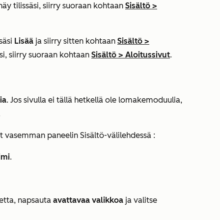
näy tilissäsi, siirry suoraan kohtaan
Sisältö
>
säsi
Lisää
ja siirry sitten kohtaan
Sisältö
>
äsi, siirry suoraan kohtaan
Sisältö
>
Aloitussivut
.
ia
. Jos sivulla ei tällä hetkellä ole lomakemoduulia,
.
et vasemman paneelin
Sisältö-välilehdessä
:
imi
.
etta, napsauta
avattavaa valikkoa
ja valitse