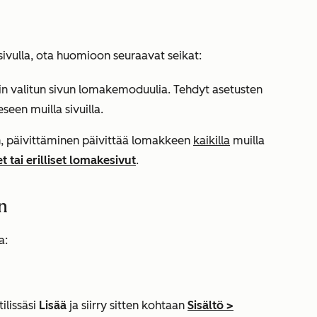
ivulla, ota huomioon seuraavat seikat:
in valitun sivun lomakemoduulia. Tehdyt asetusten
een muilla sivuilla.
, päivittäminen päivittää lomakkeen
kaikilla
muilla
 tai erilliset lomakesivut
.
n
a:
ilissäsi
Lisää
ja siirry sitten kohtaan
Sisältö
>