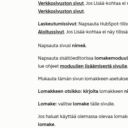
Verkkosivuston sivut
. Jos
Lisää
-kohtaa ei 
Verkkosivuston sivut
.
Laskeutumissivut
: Napsauta HubSpot-tilis
Aloitussivut
. Jos
Lisää
-kohtaa ei näy tiliss
Napsauta sivusi
nimeä
.
Napsauta sisältöeditorissa
lomakemoduul
lue ohjeet
moduulien lisäämisestä sivulle
Mukauta tämän sivun lomakkeen asetuks
Lomakkeen otsikko: kirjoita
lomakkeen
n
Lomake
:
valitse
lomake
tälle sivulle.
Jos haluat käyttää olemassa olevaa lomak
lomake
.