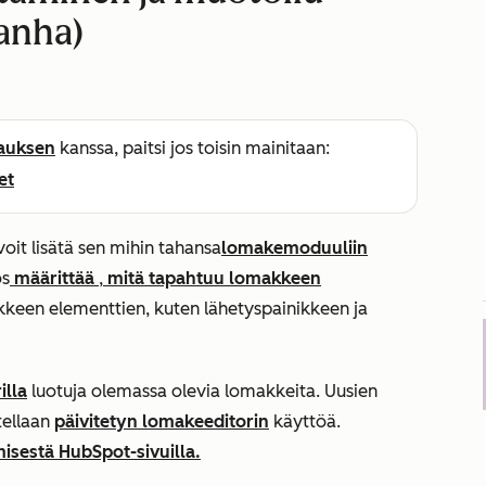
vanha)
lauksen
kanssa, paitsi jos toisin mainitaan:
et
oit lisätä sen mihin tahansa
lomakemoduuliin
ös
määrittää
,
mitä tapahtuu lomakkeen
een elementtien, kuten lähetyspainikkeen ja
illa
luotuja olemassa olevia lomakkeita. Uusien
tellaan
päivitetyn lomakeeditorin
käyttöä.
isestä HubSpot-sivuilla.