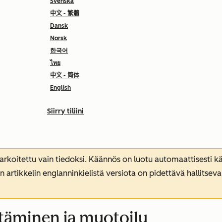
Svenska
中文 - 繁體
Dansk
Norsk
한국어
ไทย
中文 - 简体
English
Siirry tiliini
koitettu vain tiedoksi. Käännös on luotu automaattisesti kää
n artikkelin englanninkielistä versiota on pidettävä hallitsev
äminen ja muotoilu