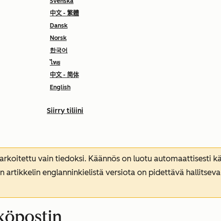
Svenska
中文 - 繁體
Dansk
Norsk
한국어
ไทย
中文 - 简体
English
Siirry tiliini
koitettu vain tiedoksi. Käännös on luotu automaattisesti kää
n artikkelin englanninkielistä versiota on pidettävä hallitsev
köpostin