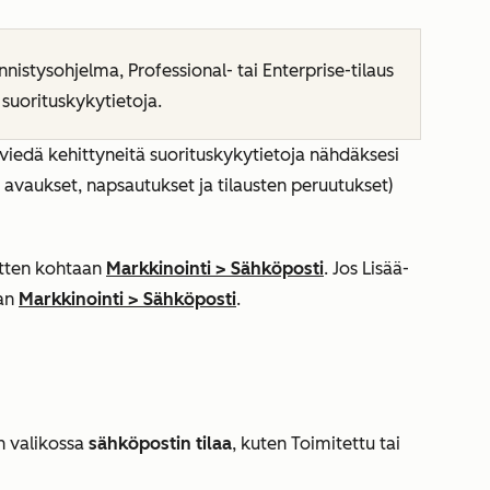
nnistysohjelma
,
Professional-
tai
Enterprise-tilaus
 suorituskykytietoja.
 viedä kehittyneitä suorituskykytietoja nähdäksesi
avaukset, napsautukset ja tilausten peruutukset)
sitten kohtaan
Markkinointi
>
Sähköposti
. Jos
Lisää
-
aan
Markkinointi
>
Sähköposti
.
n valikossa
sähköpostin tilaa
, kuten
Toimitettu
tai