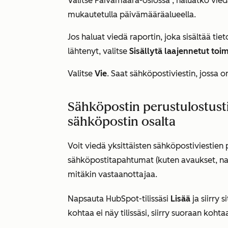
Valitse
Päivämäärä-osiossa
, haluatko vied
mukautetulla päivämääräalueella.
Jos haluat viedä raportin, joka sisältää tiet
lähtenyt, valitse
Sisällytä laajennetut toi
Valitse
Vie
. Saat sähköpostiviestin, jossa o
Sähköpostin perustulostusti
sähköpostin osalta
Voit viedä yksittäisten sähköpostiviestien 
sähköpostitapahtumat (kuten avaukset, nap
mitäkin vastaanottajaa.
Napsauta HubSpot-tilissäsi
Lisää
ja siirry 
kohtaa ei näy tilissäsi, siirry suoraan koht