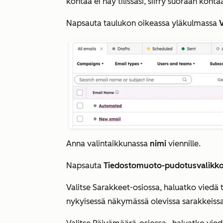
kohtaa ei näy tilissäsi, siirry suoraan koht
Napsauta taulukon oikeassa yläkulmassa
V
Anna valintaikkunassa
nimi
viennille.
Napsauta
Tiedostomuoto-pudotusvalikk
Valitse
Sarakkeet-osiossa
, haluatko viedä 
nykyisessä näkymässä olevissa sarakkeissa 