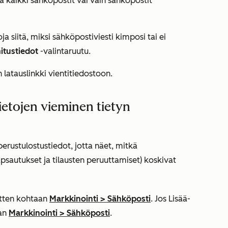
ä kaikki sähköpostit vai vain sähköpostit
oja siitä, miksi sähköpostiviesti kimposi tai ei
mitustiedot
-valintaruutu.
n latauslinkki vientitiedostoon.
etojen vieminen tietyn
perustulostustiedot, jotta näet, mitkä
sautukset ja tilausten peruuttamiset) koskivat
sitten kohtaan
Markkinointi
>
Sähköposti
. Jos
Lisää
-
aan
Markkinointi
>
Sähköposti
.