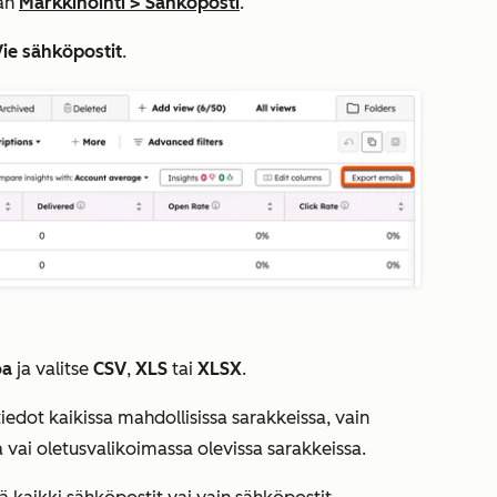
aan
Markkinointi
>
Sähköposti
.
ie sähköpostit
.
oa
ja valitse
CSV
,
XLS
tai
XLSX
.
tiedot kaikissa mahdollisissa sarakkeissa, vain
vai oletusvalikoimassa olevissa sarakkeissa.