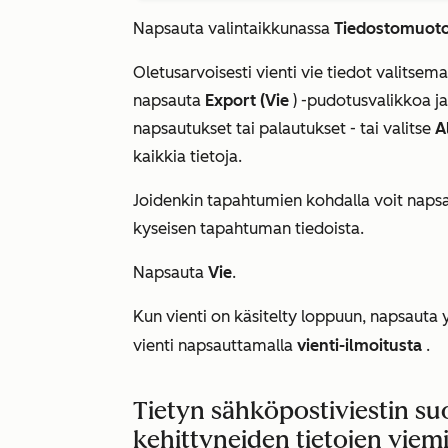
Napsauta valintaikkunassa
Tiedostomuot
Oletusarvoisesti vienti vie tiedot valitsemas
napsauta
Export (Vie
) -pudotusvalikkoa ja
napsautukset tai palautukset - tai valitse
A
kaikkia tietoja.
Joidenkin tapahtumien kohdalla voit naps
kyseisen tapahtuman tiedoista.
Napsauta
Vie
.
Kun vienti on käsitelty loppuun, napsauta 
vienti napsauttamalla
vienti-ilmoitusta
.
Tietyn sähköpostiviestin s
kehittyneiden tietojen viem