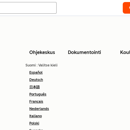
Ohjekeskus
Dokumentointi
Kou
Suomi
: Valitse kieli
Español
Deutsch
日本語
Português
Français
Nederlands
Italiano
Polski