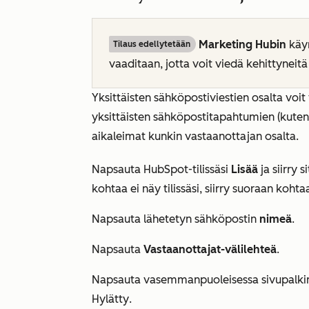
Marketing Hubin
käy
Tilaus edellytetään
vaaditaan, jotta voit viedä kehittyneitä
Yksittäisten sähköpostiviestien osalta voit
yksittäisten sähköpostitapahtumien (kuten 
aikaleimat kunkin vastaanottajan osalta.
Napsauta HubSpot-tilissäsi
Lisää
ja siirry 
kohtaa ei näy tilissäsi, siirry suoraan koht
Napsauta lähetetyn sähköpostin
nimeä
.
Napsauta
Vastaanottajat-välilehteä
.
Napsauta vasemmanpuoleisessa sivupalki
Hylätty
.