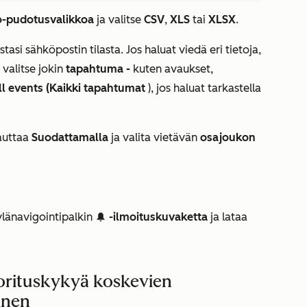
o-pudotusvalikkoa
ja valitse
CSV
,
XLS
tai
XLSX
.
tasi sähköpostin tilasta. Jos haluat viedä eri tietoja,
 valitse jokin
tapahtuma -
kuten avaukset,
ll events (Kaikki tapahtumat
), jos haluat tarkastella
auttaa
Suodattamalla
ja valita vietävän
osajoukon
ylänavigointipalkin
-ilmoituskuvaketta
ja lataa
notification
uorituskykyä koskevien
inen