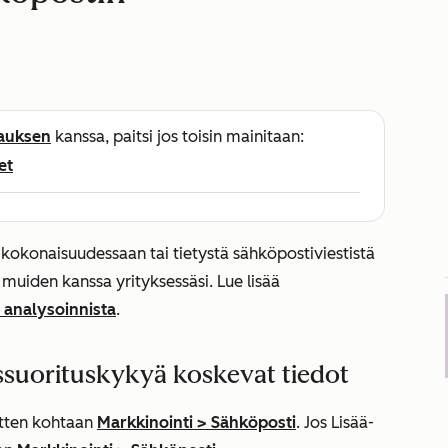
lauksen
kanssa, paitsi jos toisin mainitaan:
et
kokonaisuudessaan tai tietystä sähköpostiviestistä
muiden kanssa yrityksessäsi. Lue lisää
 analysoinnista
.
ssuorituskykyä koskevat tiedot
sitten kohtaan
Markkinointi
>
Sähköposti
. Jos
Lisää
-