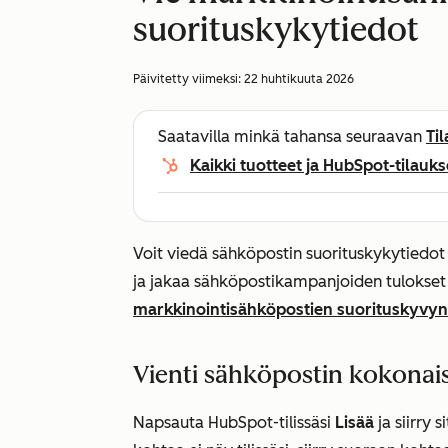
suorituskykytiedot
Päivitetty viimeksi:
22 huhtikuuta 2026
Saatavilla minkä tahansa seuraavan
Ti
Kaikki tuotteet ja HubSpot-tilauks
Voit viedä sähköpostin suorituskykytiedot 
ja jakaa sähköpostikampanjoiden tulokset 
markkinointisähköpostien suorituskyvyn
Vienti sähköpostin kokonai
Napsauta HubSpot-tilissäsi
Lisää
ja siirry 