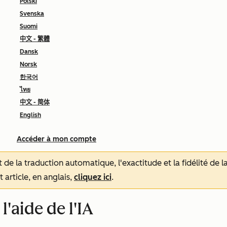
Polski
Svenska
Suomi
中文 - 繁體
Dansk
Norsk
한국어
ไทย
中文 - 简体
English
Accéder à mon compte
tat de la traduction automatique, l'exactitude et la fidélité de
 article, en anglais,
cliquez ici
.
'aide de l'IA