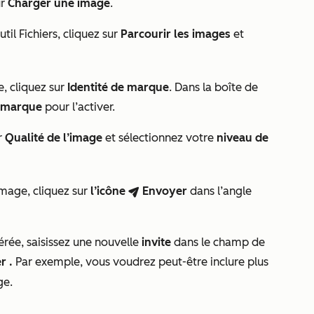
ur
Charger une image
.
til Fichiers, cliquez sur
Parcourir les images
et
e, cliquez sur
Identité de marque
. Dans la boîte de
e marque
pour l’activer.
r
Qualité de l’image
et sélectionnez votre
niveau de
image, cliquez sur
l’icône
Envoyer
dans l’angle
breezeSendIcon
rée, saisissez une nouvelle
invite
dans le champ de
r
.
Par exemple, vous voudrez peut-être inclure plus
ge.