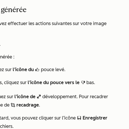
 générée
ez effectuer les actions suivantes sur votre image
.
nérée :
ez sur
l’icône du
pouce levé.
thumbsUpIcon
s, cliquez sur
l’icône du pouce vers le
bas.
thumbsDownIcon
uez sur
l’icône de
développement. Pour recadrer
enlarge
ne de
recadrage
.
cropIcon
 tard, vous pouvez cliquer sur l’icône
Enregistrer
saveEditableViewIcon
ichiers.