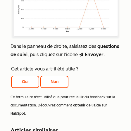
Dans le panneau de droite, saisissez des
questions
de suivi
, puis cliquez sur l’icône
Envoyer
.
send
Cet article vous a-t-il été utile ?
Oui
Non
Ce formulaire n'est utilisé que pour recueillir du feedback sur la
documentation. Découvrez comment
obtenir de l'aide sur
HubSpot
.
Articles similaires