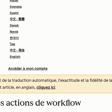
Polski
Svenska
Suomi
中文 - 繁體
Dansk
Norsk
한국어
ไทย
中文 - 简体
English
Accéder à mon compte
tat de la traduction automatique, l'exactitude et la fidélité de
 article, en anglais,
cliquez ici
.
es actions de workflow