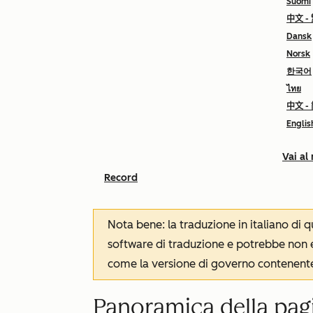
Suomi
中文 -
Dansk
Norsk
한국어
ไทย
中文 -
Englis
Vai al
Record
Nota bene: la traduzione in italiano di
software di traduzione e potrebbe non es
come la versione di governo contenente 
Panoramica della pagi