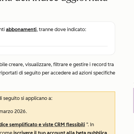
nti
abbonamenti
, tranne dove indicato:
le creare, visualizzare, filtrare e gestire i record tra
nk riportati di seguito per accedere ad azioni specifiche
i seguito si applicano a:
 marzo 2026.
dice semplificato e viste CRM flessibili
”. In
i come
iscrivere il tuo account alla beta pubblica
.