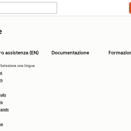
e
ro assistenza (EN)
Documentazione
Formazio
: Seleziona una lingua
ol
ch
guês
is
lands
ka