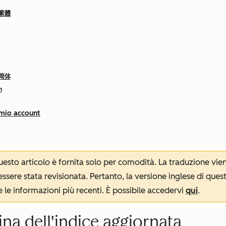
 繁體
 简体
h
 mio account
 questo articolo è fornita solo per comodità. La traduzione v
sere stata revisionata. Pertanto, la versione inglese di ques
le informazioni più recenti. È possibile accedervi
qui
.
na dell'indice aggiornata