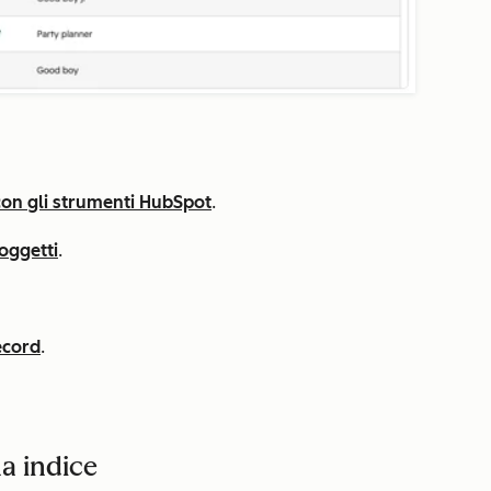
 con gli strumenti HubSpot
.
 oggetti
.
ecord
.
na indice