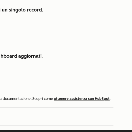
i un singolo record
.
dashboard aggiornati
.
ella documentazione. Scopri come
ottenere assistenza con HubSpot
.