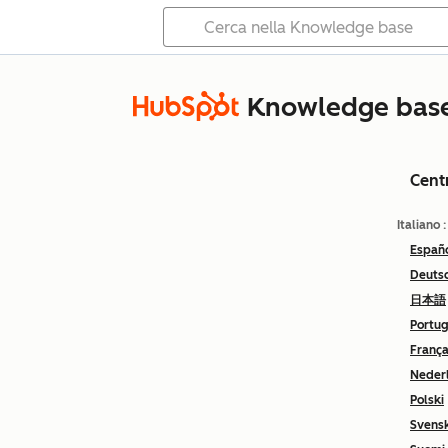
Knowledge bas
Cent
Italiano
Españ
Deuts
日本語
Portu
França
Neder
Polski
Svens