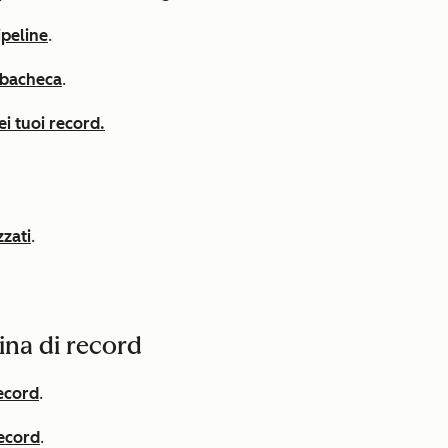
ipeline
.
a bacheca
.
i tuoi record.
zzati
.
ina di record
ecord
.
record
.