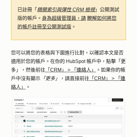
已註冊「
精簡索引與彈性 CRM 檢視
」公開測試
版的帳戶。
身為超級管理員，請
瞭解如何將您
的帳戶註冊至公開測試版
。
您可以將您的表格與下圖進行比對，以確認本文是否
適用於您的帳戶。在你的 HubSpot 帳戶中，點擊
「更
多」
，然後前往
「CRM」
>
「連絡人」
。如果你的帳
戶中沒有顯示
「更多」
，請直接前往
「CRM」
>
「連
絡人」
。