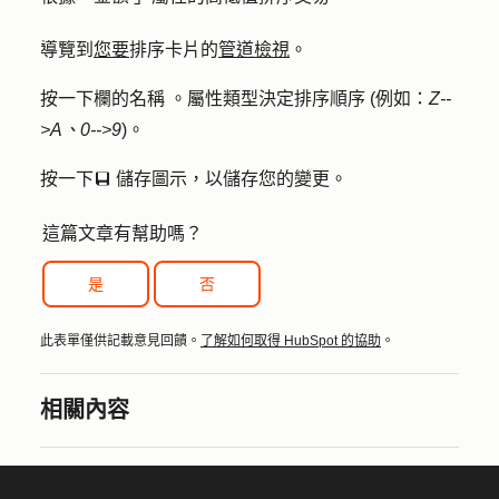
導覽到
您要
排序卡片的
管道檢視
。
按一下欄的
名稱
。屬性類型決定排序順序 (例如：
Z--
>A、0-->9
)。
按一下
儲存圖示
，以儲存您的變更。
saveEditableViewIcon
這篇文章有幫助嗎？
是
否
此表單僅供記載意見回饋。
了解如何取得 HubSpot 的協助
。
相關內容