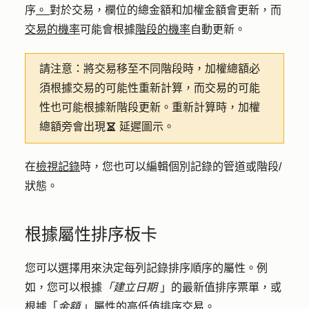
序
。
對於交易，欄位的總金額和加權金額會更新，而
交易的機率
可能會根據
階段的機率
自動更新。
請注意：
將交易移至不同階段時，加權總額必
須根據交易的可能性重新計算，而交易的可能
性也可能根據新階段更新。重新計算時，加權
總額旁會出現
延遲圖示。
delay
在
檢視記錄
時，您也可以編輯個別記錄的管道或階段/
狀態。
根據屬性排序板卡
您可以選擇用來決定每列記錄排序順序的屬性。例
如，您可以根據
「建立日期
」的最新值排序票單，或
根據「
金額
」屬性的高低值排序交易。