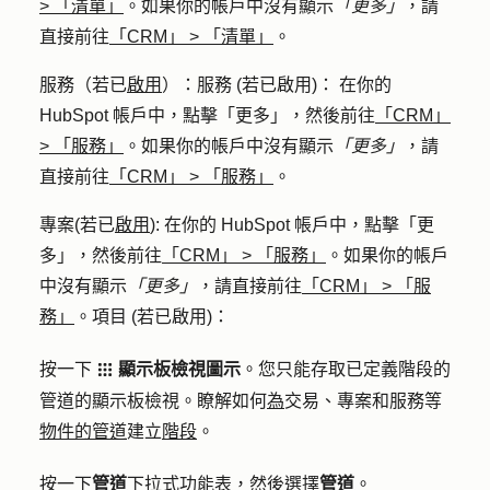
>
「清單」
。如果你的帳戶中沒有顯示
「更多」
，請
直接前往
「CRM」
>
「清單」
。
服務
（若已
啟用
）：服務 (若已啟用)： 在你的
HubSpot 帳戶中，點擊
「更多」
，然後前往
「CRM」
>
「服務」
。如果你的帳戶中沒有顯示
「更多」
，請
直接前往
「CRM」
>
「服務」
。
專案
(若已
啟用
): 在你的 HubSpot 帳戶中，點擊
「更
多」
，然後前往
「CRM」
>
「服務」
。如果你的帳戶
中沒有顯示
「更多」
，請直接前往
「CRM」
>
「服
務」
。項目 (若已啟用)：
按一下
顯示板檢視圖示
。
您只能存取已定義階段的
gridIcon
管道的顯示板檢視。瞭解如何
為
交易、專案和服務等
物件的管道
建立
階段
。
按一下
管道
下拉式功能表，然後選擇
管道
。