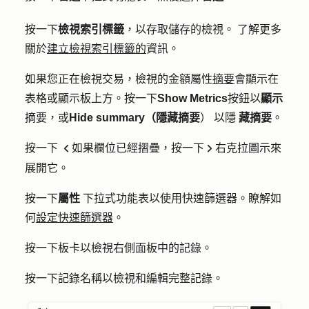
按一下
檢視索引標籤
，以存取儲存的檢視。
了解更多
關於
建立檢視索引標籤的
資訊。
如果您正在檢視交易，檢視的金額屬性
摘要
會顯示在
表格或顯示板上方。按一下
Show
Metrics
按鈕以
顯示
摘要，或
Hide summary（隱藏摘要
）
以隱
藏摘要
。
按一下
如果欄位已經摺
疊
，按一下
右克拉圖示
來
left
right
展開它。
按一下
屬性
下拉式功能表以使用快速篩選器。瞭解如
何
設定快速篩選器
。
按一下
板卡
以檢視右側面板中的記錄。
按一下記錄
名稱
以檢視和編輯完整記錄。