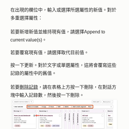
在出現的欄位中，輸入或選擇所選屬性的
新值
。對於
多重選擇屬性：
若要新增新值並維持現有值，請選擇
Append to
current value(s)
。
若要覆寫現有值，請選擇
取代目前
值
。
按一下
更新
。對於文字或單選屬性，這將會覆寫這些
記錄的屬性中的舊值。
若要
刪除記錄
，請在表格上方按一下
刪除
，在對話方
塊中輸入
記錄數
，然後按一下
刪除
。