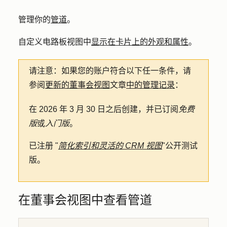
管理你的
管道
。
自定义电路板视图中
显示在卡片上的外观和属性
。
请注意
：如果您的账户符合以下任一条件，请
参阅
更新的董事会视图
文章
中的管理记录
：
在 2026 年 3 月 30 日之后创建，并已订阅
免费
版
或
入门版
。
已注册 "
简化索引和灵活的 CRM 视图
"公开测试
版。
在董事会视图中查看管道