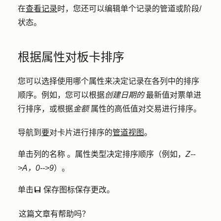
在
查看记录
时，您还可以编辑单个记录的管道或阶段/
状态。
根据属性对板卡排序
您可以选择使用哪个属性来决定记录在各列中的排序
顺序。例如，您可以根据
创建日期的
最新值对票单进
行排序，或根据
金额
属性的高低值对交易进行排序。
导航到
要
对卡片进行排序的
管道视图
。
单击列的
名称
。属性类型决定排序顺序（例如，
Z--
>A，0-->9
）。
单击
保存图标
保存更改。
saveEditableViewIcon
这篇文章有帮助吗？