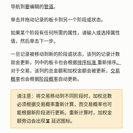
导航到
要
编辑的
管道
。
单击并拖动记录的
板卡
到另一个阶段或状态。
如果某个阶段有任何所需的属性，请输入或选择
属性
值
，然后单击
下一步
。
一旦记录被移动到新的阶段或状态，该列的记录计数
就会更新，列中的板卡也会根据
排序标准
重新排序
。
对于交易，该列的总金额和加权金额会被更新，
交易
概率
也会根据
阶段概率
自动更新。
请注意：
将交易移动到不同阶段时，加权总数
必须根据交易概率重新计算，而交易概率也可
能根据新阶段进行更新。重新计算时，加权金
额旁边会出现
延迟图标。
delay