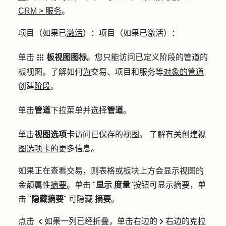
CRM
>
服务
。
项目
（如果已
激活
）：项目（如果已激活）：
单击
板视图图标
。
您只能访问已定义阶段的管道的
gridIcon
板视图。了解如何
为
交易、项目和服务等
对象的管道
创建
阶段
。
单击
管道
下拉菜单并选择
管道
。
单击
视图选项卡
访问已保存的视图。
了解有关
创建视
图选项卡的
更多信息。
如果正在查看交易，则表格或板块上方会显示视图的
金额属性
摘要
。单击 "
显示
度量
"按钮可显示摘要，单
击 "
隐藏摘要
"
可隐藏
摘要
。
点击
如果一列已经折叠，单击
右边
的
右边的克拉
left
right