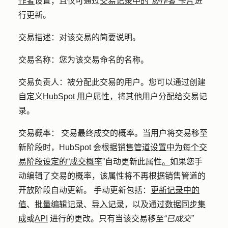
作者
设置，且仅可通过
交易记录中的
“协作者
”卡片
进
行更新。
交易描述：
对该交易的简要说明。
交易名称：
您为该交易命名的名称。
交易负责人
：被分配此交易的用户。您可以通过创建
自定义
HubSpot 用户属性，
将其他用户分配给交易记
录。
交易概率：
交易最终成交的概率。当用户将交易移至
新阶段时，HubSpot 会根据
销售管道设置中为每个交
易阶段设定的“成交概率
”自动更新此属性
。
如果您手
动编辑了交易的概率，该属性
将不再根据销售管道的
开放阶段自动更新。 手动更新包括：
更新记录中的
值
、
批量编辑记录
、
导入记录
，以及通过
数据同步集
成
或
API
进行的更改。只有当该交易移至
“已成交”