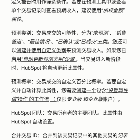
定义报告时用作筛选条件。若要在
预测工具中
或查看
单个交易记录时查看预期收入，建议使用
“加权金额”
属性
。
预测类别：
交易成交的可能性，分为
“未预测
”、
“销售
管道”
、
“最佳情况
”、
“已确认”
或
“已成交”五类
。您还可
以
创建并使用自定义类别
来预测交易收入。如果您已
启用
“自动更新预测类别”设置
，当交易进入新阶段
时，HubSpot 将自动更新此属性。
预测概率：
交易成交的自定义百分比
概率
。若要自定
义并自动计算此属性，您需要
创建一个
包含
“设置属性
值
”操作
的工作流
（
仅限
专业版
和企业版
账户）。
HubSpot 团队
：交易所有者的主要团队。此属性由
HubSpot 自动设置。
合并交易 ID
：合并到该交易记录中的其他交易的
记录