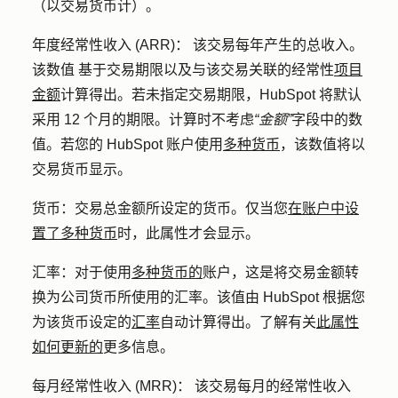
（以交易货币计）。
年度经常性收入 (ARR)：
该交易每年产生的总收入。
该
数值
基于交易期限以及与该交易关联的经常性
项目
金额
计算得出。若未指定交易期限，HubSpot 将默认
采用 12 个月的期限。计算
时不考虑
“金额”
字段中的数
值。若您的 HubSpot 账户使用
多种货币
，该数值将以
交易货币显示。
货币：
交易总金额所设定的货币。仅当您
在账户中设
置了多种货币
时，此属性才会显示。
汇率
：对于使用
多种货币的
账户，这是将交易金额转
换为公司货币所使用的汇率。该值由 HubSpot 根据您
为该货币设定的
汇率
自动计算得出。了解有关
此属性
如何更新的
更多信息。
每月经常性收入 (MRR)：
该交易每月的经常性
收入