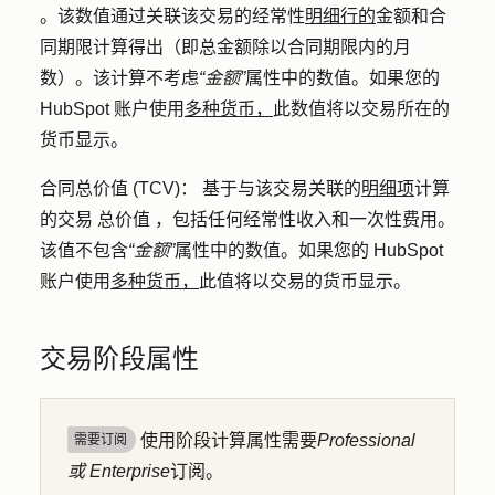
。该数值通过关联该交易的经常性
明细行的
金额和合
同期限计算得出（即总金额除以合同期限内的月
数）。该
计算不考虑
“金额”
属性中的数值。如果您的
HubSpot 账户使用
多种货币，
此数值将以交易所在的
货币显示
。
合同总价值 (TCV)：
基于与该交易关联的
明细项
计算
的交易
总
价值
，包括任何经常性收入和一次性费用。
该值
不包含
“金额”
属性中的数值。如果您的 HubSpot
账户使用
多种货币，
此值将以交易的货币显示
。
交易阶段属性
使用阶段计算属性需要
Professional
需要订阅
或
Enterprise
订阅。