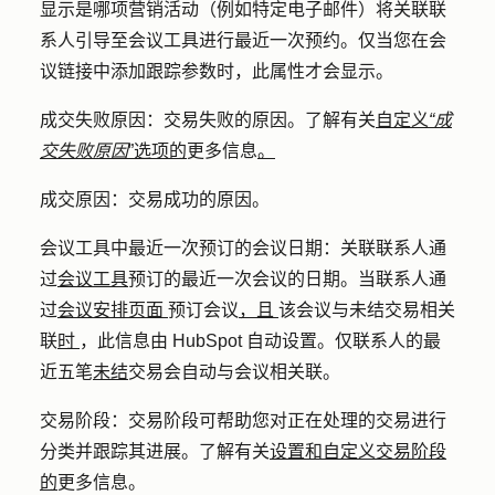
显示是哪项营销活动（例如特定电子邮件）将关联联
系人引导至会议工具进行最近一次预约。仅当您在会
议链接中添加跟踪参数时，此属性才会显示。
成交失败原因：
交易失败的原因。了解有关
自定义
“成
交失败原因
”选项的
更多信息
。
成交原因：
交易
成功
的原因。
会议工具中最近一次预订的会议日期
：关联联系人通
过
会议工具
预订的最近一次会议的日期。当联系人通
过
会议安排页面
预订会议
，且
该会议与未结交易相关
联
时
，此信息由 HubSpot 自动设置。仅联系人的最
近五笔
未结
交易会自动与会议相关联。
交易阶段：
交易阶段可帮助您对正在处理的交易进行
分类并跟踪其进展。了解有关
设置和自定义交易阶段
的
更多信息。