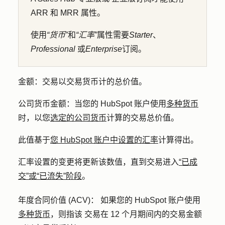
ARR 和 MRR 属性。
使用
“货币
”和
“汇率”
属性需要
Starter
、
Professional
或
Enterprise
订阅。
金额：
交易以交易货币计的总价值。
公司货币金额：
当您的 HubSpot 账户使用
多种货币
时，以您
选定的公司货币
计算的交易总价值。
此值基于
您 HubSpot 账户中设置的汇率
计算得出。
汇率设置的变更将更新该数值
，直到交易进入
“已成
交”或“已流失”阶段
。
年度合同价值 (ACV)：
如果您的 HubSpot 账户使用
多种货币
，
则指该
交易在 12 个月期间内的
交易金额