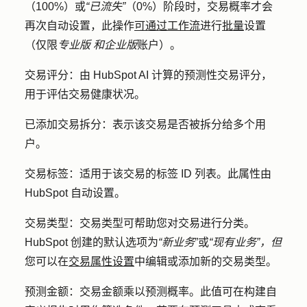
（100%）或
“已流失”
（0%）阶段时，交易概率才会
再次自动设置，此操作
可通过工作流
进行
批量
设置
（仅限
专业版
和企业版
账户）。
交易评分
：由 HubSpot AI 计算的预测性交易评分，
用于评估交易健康状况。
已添加交易拆分
：表示该交易是否被拆分给多个用
户。
交易标签
：适用于该交易的标签 ID 列表。此属性由
HubSpot 自动设置。
交易类型：
交易类型可帮助您对交易进行分类。
HubSpot 创建的默认选项为
“新业务
”或
“现有业务”，但
您可以在
交易属性设置
中编辑或添加新的交易类型。
预测金额：
交易
金额
乘以预测概率。此值可在构建自