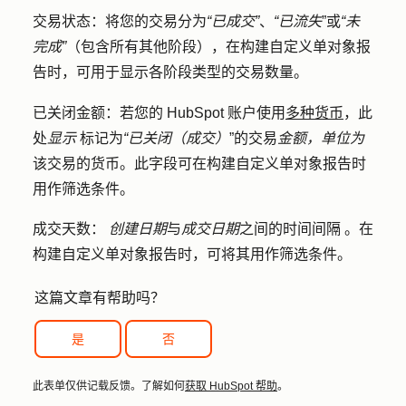
交易状态：将
您的交易分为
“已成交”
、
“已流失
”或
“未
完成”
（包含所有其他阶段），在构建自定义单对象报
告时，可用于显示各阶段类型的交易数量。
多种货币
已关闭金额：
若您的 HubSpot 账户使用
，此
处
显示
标记为
“已关闭（成交）
”的交易
金额，单位为
该交易的货币。此字段可在构建
自定义单对象报告
时
用作筛选条件
。
成交天数：
创建日期
与
成交日期
之间
的时间间隔
。在
构建自定义单对象报告时，可将其用作筛选条件。
这篇文章有帮助吗？
是
否
此表单仅供记载反馈。了解如何
获取 HubSpot 帮助
。