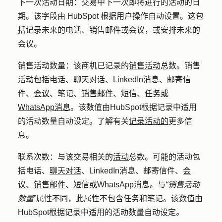
下一次活动日期：
交易中下一次即将进行的活动的日
期。该字段由 HubSpot 根据用户操作自动设置。这包
括记录未来的电话、销售邮件或会议，或安排未来的
会议。
销售活动数量：
该商机已记录的
销售活动
总数。销售
活动包括电话、
聊天对话
、LinkedIn消息、邮寄信
件、
会议
、笔记、
销售邮件
、短信、
任务或
WhatsApp消息
。该数值由HubSpot根据记录中适用
的活动数量自动设定。了解有关
记录活动的
更多信
息。
联系次数：
与该交易相关的
活动
总数。可能的活动包
括电话、
聊天对话
、LinkedIn消息、邮寄信件、
会
议
、
销售邮件
、短信或WhatsApp消息。与
“销售活动
数量
”属性
不同
，
此属性不包含
任务和笔记
。该数值由
HubSpot根据记录中适用的活动数量自动设定
。