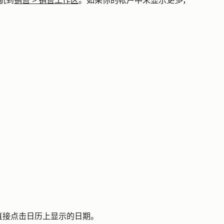
航到
销售
>
销售工作区
。如果你的帐户中未显示
更多
，
直接点击日历上显示的
日期
。