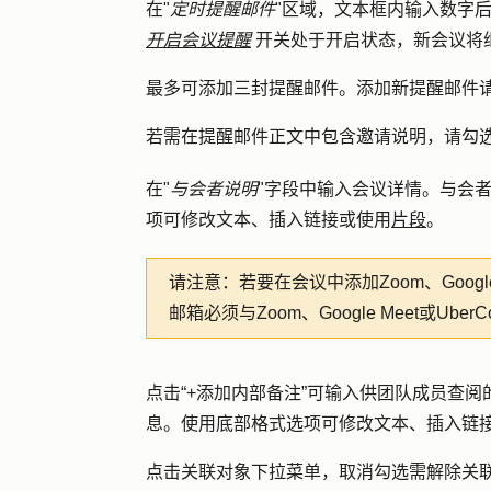
在"
定时提醒邮件
"区域，文本框内输入
数字
开启会议提醒
开关处于开启状态，新会议将
最多可添加三封提醒邮件。添加新提醒邮件
若需在提醒邮件正文中包含邀请说明，请勾选
在"
与会者说明
"字段中输入
会议详情
。与会
项可修改文本、插入链接或使用
片段
。
请注意：若要在
会议中添加Zoom、Google
邮箱必须与Zoom、Google Meet或Uber
点击
“+添加内部备注”
可输入供团队成员查阅
息。使用底部格式选项可修改文本、插入链
点击
关联对象
下拉菜单，取消勾选需解除关