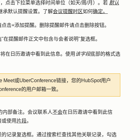
后，点击
下
拉菜单选择
时间单位
（如天/周/月）。若
默认
继承默认提醒设置。了解
会议提醒时区
如何
确定。
请点击
+添加提醒
。删除提醒邮件请点击
删除按钮
。
"
在提醒邮件正文中包含与会者说明
"复选框。
者将在日历邀请中看到此信息。使用
该字段
底部的格式选
 Meet或UberConference链接，您的HubSpot用户
Conference的用户邮箱一致。
的内部备注。会议联系人
不会
在日历邀请中看到此信
接或使用
片段
。
联的记录
复选框
。通过
搜索栏
查找其他关联记录，勾选