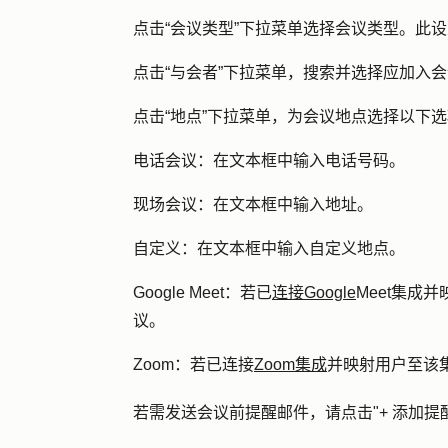
点击
“会议类型
”下拉菜单选择
会议类型
。此设
点击
“与会者
”下拉菜单，搜索并选择应加入会
点击
“地点
”下拉菜单，为会议地点选择以下
电话会议：
在文本框中输入
电话号码
。
现场会议：
在文本框中输入
地址
。
自定义：
在文本框中输入
自定义地点
。
Google Meet：
若已
连接Google
Meet集成
议。
Zoom：
若已连接
Zoom集成
并映射用户至该
若需发送会议前提醒邮件，请点击
"+ 添加提