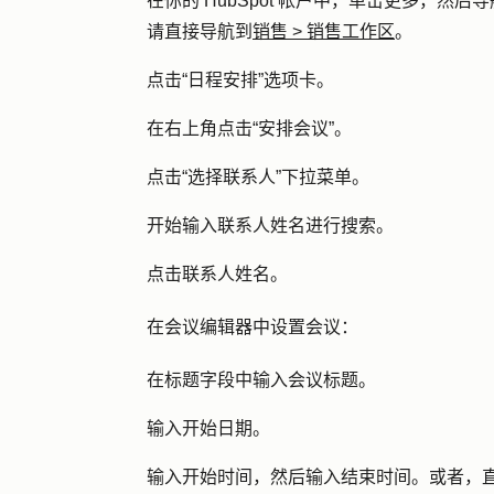
在你的 HubSpot 帐户中，单击
更多
，然后导
请直接导航到
销售
>
销售工作区
。
点击
“日程安排
”选项卡。
在右上角点击
“安排会议
”。
点击
“选择联系人
”下拉菜单。
开始输入
联系人姓名
进行搜索。
点击
联系人姓名
。
在会议编辑器中设置会议：
在标题字段中输入会议
标题
。
输入
开始日期
。
输入
开始时间
，然后输入
结束时间
。或者，