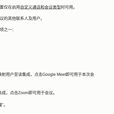
置仅在启用
自定义通话和会议类型
时可用。
议
的其他联系人及用户
。
选项之一：
并映射用户至该集成，
点击Google Meet即可
用于本次会
集成，
点击Zoom
即可用于会议。
醒
"。