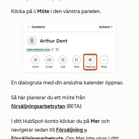
Klicka på
Möte
i den vänstra panelen.
möten
En dialogruta med din anslutna kalender öppnas.
Så här planerar du ett möte från
försäljningsarbetsytan
(BETA):
I ditt HubSpot-konto klickar du på
Mer
och
navigerar sedan till
Försäljning
>
Försäljningsarbetsyta
. Om
Mer
inte visas i ditt