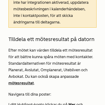
inte har integrationen aktiverad, uppdatera
mötesbeskrivningen i kalenderhändelsen,
inte i kontaktposten, för att skicka
ändringarna till deltagarna.
Tilldela ett mötesresultat på datorn
Efter mötet kan värden tilldela ett mötesresultat
för att bättre kunna spåra möten med kontakter.
Standardalternativen för mötesresultat är
Planerat
,
Avslutat
,
Omplanerat
,
Utebliven
och
Avbokat
. Du kan också skapa anpassade
mötesresultat
.
Navigera till dina poster:
I ditt HubSpot-konto klickar du på
Mer
och