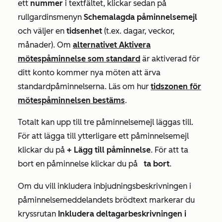
ett
nummer
i textfältet, klickar sedan på
rullgardinsmenyn
Schemalagda påminnelsemejl
och väljer en
tidsenhet
(t.ex. dagar, veckor,
månader). Om
alternativet Aktivera
mötespåminnelse som standard
är aktiverad för
ditt konto kommer nya möten att ärva
standardpåminnelserna. Läs om hur
tidszonen för
mötespåminnelsen bestäms
.
Totalt kan upp till tre påminnelsemejl läggas till.
För att lägga till ytterligare ett påminnelsemejl
klickar du på
+ Lägg till påminnelse
. För att ta
bort en påminnelse klickar du på
ta bort
.
ta bort
Om du vill inkludera inbjudningsbeskrivningen i
påminnelsemeddelandets brödtext markerar du
kryssrutan
Inkludera deltagarbeskrivningen i