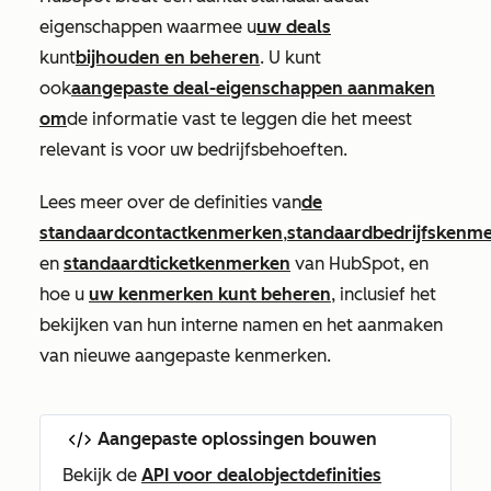
eigenschappen waarmee u
uw deals
kunt
bijhouden en beheren
. U kunt
ook
aangepaste deal-eigenschappen aanmaken
om
de informatie vast te leggen die het meest
relevant is voor uw bedrijfsbehoeften.
Lees meer over de definities van
de
standaardcontactkenmerken
,
standaardbedrijfskenm
en
standaardticketkenmerken
van HubSpot, en
hoe u
uw kenmerken kunt beheren
, inclusief het
bekijken van hun interne namen en het aanmaken
van nieuwe aangepaste kenmerken.
Aangepaste oplossingen bouwen
Bekijk de
API voor dealobjectdefinities