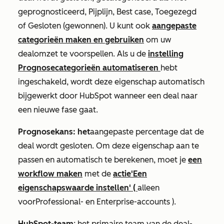
geprognosticeerd
,
Pijplijn
,
Best case
,
Toegezegd
of
Gesloten (gewonnen)
. U kunt ook
aangepaste
categorieën maken en gebruiken
om uw
dealomzet te voorspellen. Als u de
instelling
Prognosecategorieën automatiseren
hebt
ingeschakeld, wordt deze eigenschap automatisch
bijgewerkt door HubSpot wanneer een deal naar
een nieuwe fase gaat.
Prognosekans: het
aangepaste percentage dat de
deal wordt gesloten. Om deze eigenschap aan te
passen en automatisch te berekenen, moet je
een
workflow maken
met de
actie
'Een
eigenschapswaarde instellen'
(
alleen
voor
Professional-
en
Enterprise-accounts
).
HubSpot-team
: het primaire team van de deal-