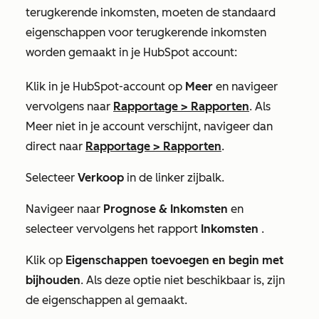
terugkerende inkomsten, moeten de standaard
eigenschappen voor terugkerende inkomsten
worden gemaakt in je HubSpot account:
Klik in je HubSpot-account op
Meer
en navigeer
vervolgens naar
Rapportage
>
Rapporten
. Als
Meer
niet in je account verschijnt, navigeer dan
direct naar
Rapportage
>
Rapporten
.
Selecteer
Verkoop
in de linker zijbalk.
Navigeer naar
Prognose & Inkomsten
en
selecteer vervolgens het rapport
Inkomsten
.
Klik op
Eigenschappen toevoegen en begin met
bijhouden
. Als deze optie niet beschikbaar is, zijn
de eigenschappen al gemaakt.