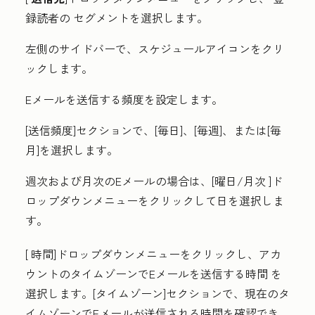
録読者の
セグメント
を選択します。
左側のサイドバーで
、スケジュールアイコンをクリ
ックします
。
Eメールを送信する頻度を設定します。
[送信頻度
]セクションで、[
毎日
]、[
毎週
]、または
[毎
月]
を選択します。
週次および月次のEメールの場合は、[
曜日/月次
]ド
ロップダウンメニュー
をクリックして日を選択しま
す
。
[
時間
]ドロップダウンメニューをクリックし、アカ
ウントのタイムゾーンでEメールを送信する
時間
を
選択します。[
タイムゾーン
]セクションで、現在のタ
イムゾーンでEメールが送信される時間を確認でき