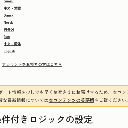
Suomi
中文 - 繁體
Dansk
Norsk
한국어
ไทย
中文 - 简体
English
アカウントをお持ちの方はこちら
ポート情報を少しでも早くお客さまにお届けするため、本コン
確な最新情報については
本コンテンツの英語版
をご覧ください
条件付きロジックの設定