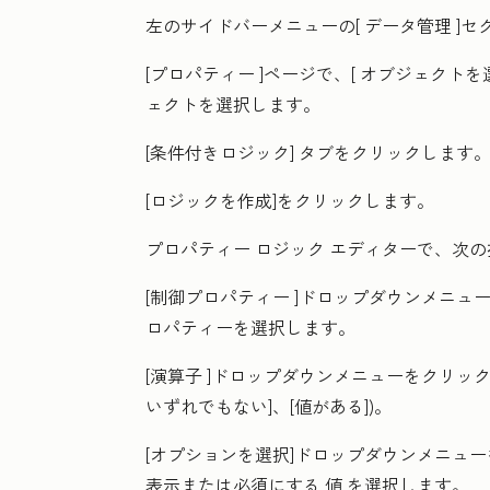
左のサイドバーメニューの[
データ管理
]セ
[プロパティー
]ページで、[
オブジェクトを
ェクト
を選択します。
[条件付きロジック]
タブをクリックします
[ロジックを作成
]をクリックします。
プロパティー ロジック エディターで、次
[制御プロパティー
]ドロップダウンメニュ
ロパティー
を選択します。
[演算子
]ドロップダウンメニューをクリッ
いずれでもない]、[値がある])。
[
オプションを選択
]ドロップダウンメニュ
表示または必須にする
値
を選択します。