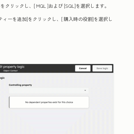
をクリックし、[
MQL
]および
[SQL
]を選択します。
ティーを追加
]をクリックし、[
購入時の役割
]を選択し
。