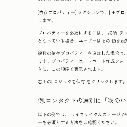
[依存プロパティー]
セクションで、[
+プロ
します。
プロパティーを必須にするには、[
必須
]チ
となっている場合、ユーザーはその
値
を設
複数の依存プロパティーを追加した場合は
ます。プロパティーは、レコード作成フォ
きに、この順序で表示されます。
右上の[
ロジックを保存
]をクリックします
例:コンタクトの選別に「次の
以下の例では、
ライフサイクルステージ
が
ーを必須とする方法をご確認ください。