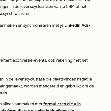
gen in de levenscyclusfasen van je CRM of het
te synchroniseren.
 aanmaken en synchroniseren met je
LinkedIn Ads-
vertentieconversie-events, ook rekening met het
en in de levenscyclusfase die plaatsvinden
nadat
je
 aangemaakt, worden meegeteld en gebruikt om de
eren.
en alleen aanmaken met
formulieren die u in
 via
formulieren die niet in HubSpot zijn