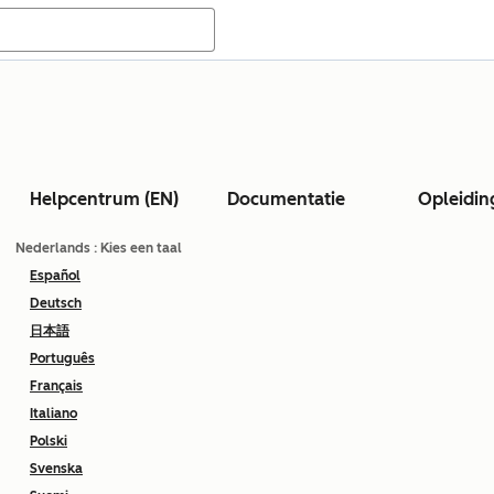
Helpcentrum (EN)
Documentatie
Opleidin
Nederlands
: Kies een taal
Español
Deutsch
日本語
Português
Français
Italiano
Polski
Svenska