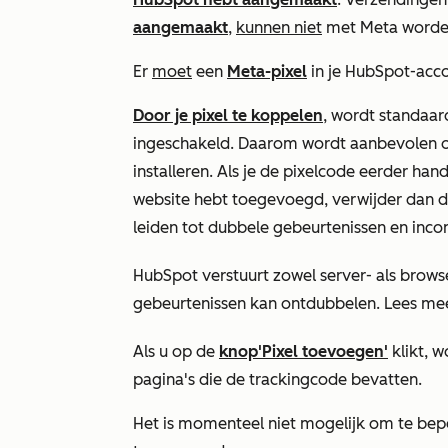
aangemaakt
,
kunnen niet
met Meta worden
Er
moet
een
Meta-pixel
in je HubSpot-acco
Door je pixel te koppelen
, wordt standaar
ingeschakeld. Daarom wordt aanbevolen om
installeren. Als je de pixelcode eerder ha
website hebt toegevoegd, verwijder dan d
leiden tot dubbele gebeurtenissen en inco
HubSpot verstuurt zowel server- als brows
gebeurtenissen kan ontdubbelen. Lees me
Als u op de
knop
'Pixel toevoegen'
klikt, w
pagina's die de trackingcode bevatten.
Het is momenteel niet mogelijk om te bep