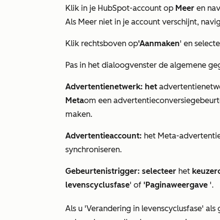
Klik in je HubSpot-account op
Meer
en nav
Als
Meer
niet in je account verschijnt, nav
Klik rechtsboven op
'Aanmaken
' en select
Pas in het dialoogvenster de algemene ge
Advertentienetwerk: het
advertentienetwe
Meta
om een advertentieconversiegebeurt
maken.
Advertentieaccount:
het Meta-advertentie
synchroniseren.
Gebeurtenistrigger: selecteer
het
keuzer
levenscyclusfase
' of
'Paginaweergave
'.
Als u
'Verandering in levenscyclusfase' als