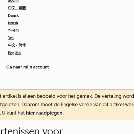
Suomi
中文 - 繁體
Dansk
Norsk
한국어
ไทย
中文 - 简体
English
Ga naar mijn account
t artikel is alleen bedoeld voor het gemak.
De vertaling wor
oefgelezen. Daarom moet de Engelse versie van dit artikel w
. U kunt het
hier raadplegen
.
rtenissen voor