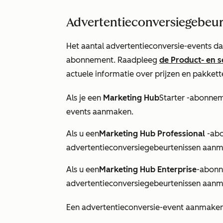
Advertentieconversiegebeu
Het aantal advertentieconversie-events da
abonnement. Raadpleeg
de Product- en s
actuele informatie over prijzen en pakkett
Als je een
Marketing Hub
Starter
-abonneme
events aanmaken.
Als u een
Marketing Hub Professional
-abo
advertentieconversiegebeurtenissen aan
Als u een
Marketing Hub Enterprise
-abon
advertentieconversiegebeurtenissen aan
Een advertentieconversie-event aanmake