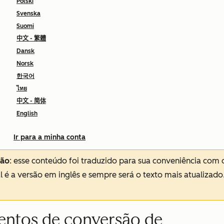
Polski
Svenska
Suomi
中文 - 繁體
Dansk
Norsk
한국어
ไทย
中文 - 简体
English
Ir para a minha conta
ção
: esse conteúdo foi traduzido para sua conveniência com 
al é a versão em inglês e sempre será o texto mais atualizado
ventos de conversão de