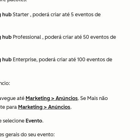
g hub
Starter
, poderá criar até 5 eventos de
g hub
Professional
, poderá criar até 50 eventos de
g hub
Enterprise
, poderá criar até 100 eventos de
ncio:
avegue até
Marketing
>
Anúncios
. Se
Mais
não
nte para
Marketing
>
Anúncios
.
e selecione
Evento
.
es gerais do seu evento: