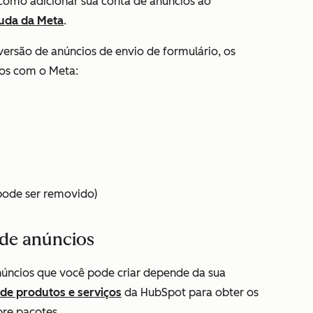
como adicionar sua conta de anúncios ao
juda da Meta
.
versão de anúncios de envio de formulário, os
dos com o Meta:
pode ser removido)
 de anúncios
úncios que você pode criar depende da sua
de produtos e serviços
da HubSpot para obter os
bre pacotes.