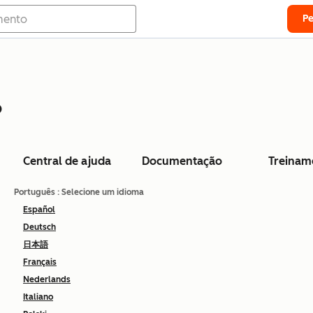
P
o
Central de ajuda
Documentação
Treinam
Português
: Selecione um idioma
Español
Deutsch
日本語
Français
Nederlands
Italiano