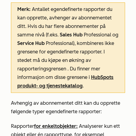
Merk:
Antallet egendefinerte rapporter du
kan opprette, avhenger av abonnementet
ditt. Hvis du har flere abonnementer på
samme nivå (f.eks.
Sales Hub
Professional
og
Service Hub
Professional
), kombineres ikke
grensene for
egendefinerte
rapporter. I
stedet må du kjøpe en
økning
av
rapporteringsgrensen
. Du finner mer
informasjon om disse grensene i
HubSpots
produkt- og tjenestekatalog
.
Avhengig av abonnementet ditt kan du opprette
følgende typer egendefinerte rapporter:
Rapporter
for enkeltobjekter:
Analyserer kun ett
objekt eller én rapporttype, for eksempel