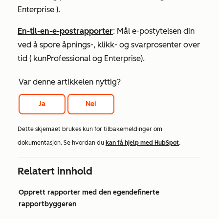
Enterprise
).
En-til-en-e-postrapporter
: Mål e-postytelsen din
ved å spore åpnings-, klikk- og svarprosenter over
tid (
kun
Professional
og
Enterprise
).
Var denne artikkelen nyttig?
Ja
Nei
Dette skjemaet brukes kun for tilbakemeldinger om
dokumentasjon. Se hvordan du
kan få hjelp med HubSpot
.
Relatert innhold
Opprett rapporter med den egendefinerte
rapportbyggeren