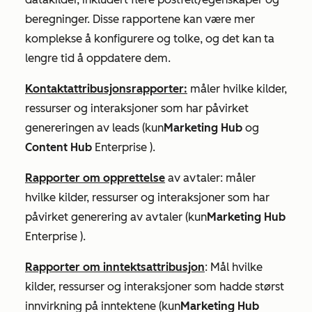
beregninger. Disse rapportene kan være mer
komplekse å konfigurere og tolke, og det kan ta
lengre tid å oppdatere dem.
Kontaktattribusjonsrapporter:
måler hvilke kilder,
ressurser og interaksjoner som har påvirket
genereringen av leads (kun
Marketing Hub
og
Content Hub
Enterprise
).
Rapporter om opprettelse
av avtaler: måler
hvilke kilder, ressurser og interaksjoner som har
påvirket generering av avtaler (kun
Marketing Hub
Enterprise
).
Rapporter om inntektsattribusjon
: Mål hvilke
kilder, ressurser og interaksjoner som hadde størst
innvirkning på inntektene (kun
Marketing Hub