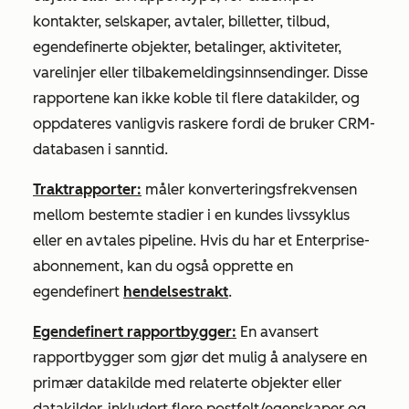
kontakter, selskaper, avtaler, billetter, tilbud,
egendefinerte objekter, betalinger, aktiviteter,
varelinjer eller tilbakemeldingsinnsendinger. Disse
rapportene kan ikke koble til flere datakilder, og
oppdateres vanligvis raskere fordi de bruker CRM-
databasen i sanntid.
Traktrapporter:
måler konverteringsfrekvensen
mellom bestemte stadier i en kundes livssyklus
eller en avtales pipeline. Hvis du har et
Enterprise-
abonnement
, kan du også opprette en
egendefinert
hendelsestrakt
.
Egendefinert rapportbygger:
En avansert
rapportbygger som gjør det mulig å analysere en
primær datakilde med relaterte objekter eller
datakilder, inkludert flere postfelt/egenskaper og