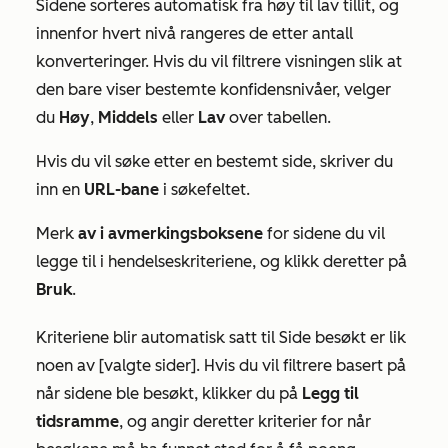
Sidene sorteres automatisk fra
høy
til
lav
tillit, og
innenfor hvert nivå rangeres de etter antall
konverteringer. Hvis du vil filtrere visningen slik at
den bare viser bestemte konfidensnivåer, velger
du
Høy
,
Middels
eller
Lav
over tabellen.
Hvis du vil søke etter en bestemt side, skriver du
inn en
URL-bane
i søkefeltet.
Merk
av i avmerkingsboksene
for sidene du vil
legge til i hendelseskriteriene, og klikk deretter på
Bruk
.
Kriteriene blir automatisk satt til
Side besøkt er lik
noen av [valgte sider].
Hvis du vil filtrere basert på
når sidene ble besøkt, klikker du på
Legg til
tidsramme
, og angir deretter kriterier for når