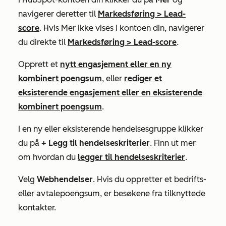
navigerer deretter til
Markedsføring
>
Lead-
score
. Hvis
Mer
ikke vises i kontoen din, navigerer
du direkte til
Markedsføring
>
Lead-score
.
Opprett et
nytt engasjement eller en ny
kombinert poengsum
, eller
rediger et
eksisterende engasjement eller en eksisterende
kombinert poengsum
.
I en ny eller eksisterende hendelsesgruppe klikker
du på
+ Legg til hendelseskriterier
. Finn ut mer
om hvordan du
legger til hendelseskriterier
.
Velg
Webhendelser
. Hvis du oppretter et bedrifts-
eller avtalepoengsum, er besøkene fra tilknyttede
kontakter.