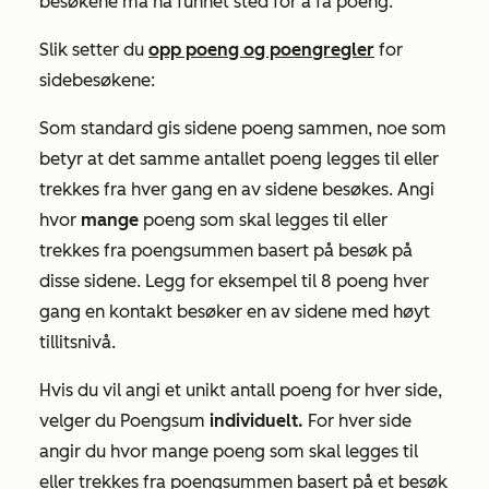
besøkene må ha funnet sted for å få poeng.
Slik setter du
opp poeng og poengregler
for
sidebesøkene:
Som standard gis sidene poeng sammen, noe som
betyr at det samme antallet poeng legges til eller
trekkes fra hver gang en av sidene besøkes. Angi
hvor
mange
poeng som skal legges til eller
trekkes fra poengsummen basert på besøk på
disse sidene. Legg for eksempel til 8 poeng hver
gang en kontakt besøker en av sidene med
høyt
tillitsnivå.
Hvis du vil angi et unikt antall poeng for hver side,
velger du Poengsum
individuelt.
For hver side
angir du hvor mange poeng som skal legges til
eller trekkes fra poengsummen basert på et besøk