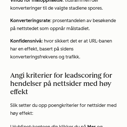
Vindu for måloppnåelse
: tidsrammen der
konverteringer til de valgte stadiene spores.
Konverteringsrate
: prosentandelen av besøkende
på nettstedet som oppnår målstadiet.
Konfidensnivå:
hvor sikkert det er at URL-banen
har en effekt, basert på sidens
konverteringsfrekvens og trafikk.
Angi kriterier for leadscoring for
hendelser på nettsider med høy
effekt
Slik setter du opp poengkriterier for nettsider med
høy effekt:
I HubSpot-kontoen din klikker du på
Mer
og