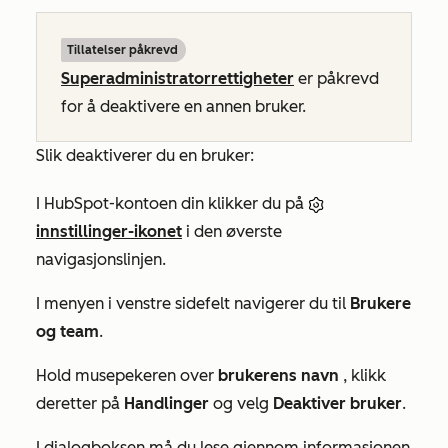
Tillatelser påkrevd
Superadministratorrettigheter
er påkrevd
for å deaktivere en annen bruker.
Slik deaktiverer du en bruker:
I HubSpot-kontoen din klikker du på
innstillinger-ikonet
i den øverste
navigasjonslinjen.
I menyen i venstre sidefelt navigerer du til
Brukere
og team
.
Hold musepekeren over
brukerens navn
, klikk
deretter på
Handlinger
og velg
Deaktiver bruker
.
I dialogboksen må du lese gjennom informasjonen