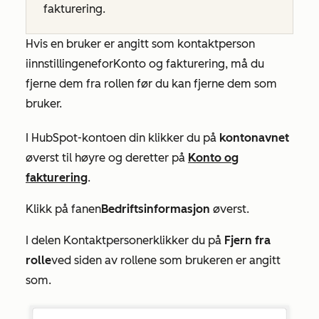
fakturering.
Hvis en bruker er angitt som kontaktperson
i
innstillingene
for
Konto og fakturering
, må du
fjerne dem fra rollen før du kan fjerne dem som
bruker.
I HubSpot-kontoen din klikker du på
kontonavnet
øverst til høyre og deretter på
Konto og
fakturering
.
Klikk på fanen
Bedriftsinformasjon
øverst.
I
delen Kontaktpersoner
klikker du på
Fjern fra
rolle
ved siden av rollene som brukeren er angitt
som.