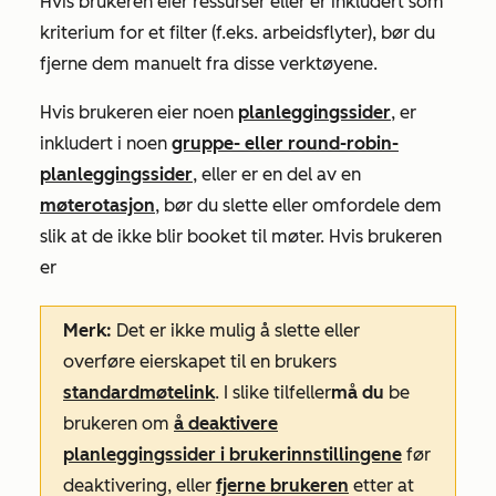
Hvis brukeren eier ressurser eller er inkludert som
kriterium for et filter (f.eks. arbeidsflyter), bør du
fjerne dem manuelt fra disse verktøyene.
Hvis brukeren eier noen
planleggingssider
, er
inkludert i noen
gruppe- eller round-robin-
planleggingssider
, eller er en del av en
møterotasjon
, bør du slette eller omfordele dem
slik at de ikke blir booket til møter. Hvis brukeren
er
Merk:
Det er ikke mulig å slette eller
overføre eierskapet til en brukers
standardmøtelink
. I slike tilfeller
må du
be
brukeren om
å deaktivere
planleggingssider i brukerinnstillingene
før
deaktivering, eller
fjerne brukeren
etter at