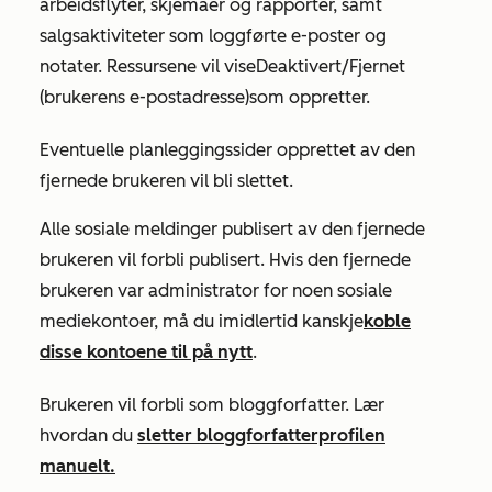
arbeidsflyter, skjemaer og rapporter, samt
salgsaktiviteter som loggførte e-poster og
notater. Ressursene vil vise
Deaktivert/Fjernet
(brukerens e-postadresse)
som oppretter.
Eventuelle planleggingssider opprettet av den
fjernede brukeren vil bli slettet.
Alle sosiale meldinger publisert av den fjernede
brukeren vil forbli publisert. Hvis den fjernede
brukeren var administrator for noen sosiale
mediekontoer, må du imidlertid kanskje
koble
disse kontoene til på nytt
.
Brukeren vil forbli som bloggforfatter. Lær
hvordan du
sletter bloggforfatterprofilen
manuelt.