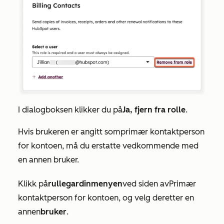
I dialogboksen klikker du på
Ja, fjern fra rolle
.
Hvis brukeren er angitt som
primær kontaktperson
for kontoen
, må du erstatte vedkommende med
en annen bruker.
Klikk på
rullegardinmenyen
ved siden av
Primær
kontaktperson for kontoen
, og velg deretter en
annen
bruker
.