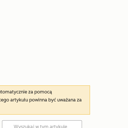
automatycznie za pomocą
tego artykułu powinna być uważana za