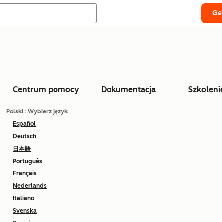
Ge
Centrum pomocy
Dokumentacja
Szkoleni
Polski
: Wybierz język
Español
Deutsch
日本語
Português
Français
Nederlands
Italiano
Svenska