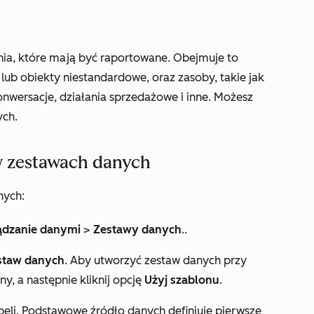
enia, które mają być raportowane. Obejmuje to
 lub obiekty niestandardowe, oraz zasoby, takie jak
onwersacje, działania sprzedażowe i inne. Możesz
ych.
w zestawach danych
nych:
ądzanie danymi
>
Zestawy danych
..
staw danych
. Aby utworzyć zestaw danych przy
ny, a następnie kliknij opcję
Użyj szablonu
.
eli. Podstawowe źródło danych definiuje pierwsze