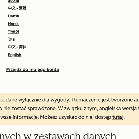
Suomi
中文 - 繁體
Dansk
Norsk
한국어
ไทย
中文 - 简体
English
Przejdź do mojego konta
t podane wyłącznie dla wygody. Tłumaczenie jest tworzone 
nie zostać sprawdzone. W związku z tym, angielska wersja 
owsze informacje. Możesz uzyskać do niej dostęp
tutaj
.
anych w zestawach danych