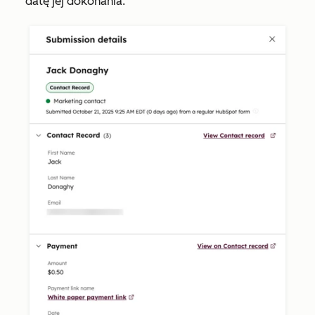
datę
jej dokonania.