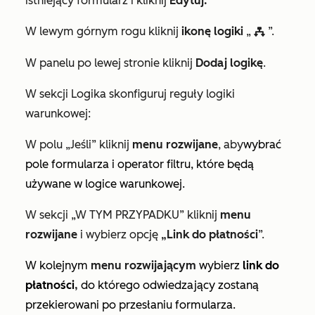
istniejący formularz i kliknij
Edytuj.
W lewym górnym rogu kliknij
ikonę logiki
„
”.
workflows
W panelu po lewej stronie kliknij
Dodaj logikę
.
W sekcji
Logika
skonfiguruj reguły logiki
warunkowej:
W
polu „Jeśli
” kliknij
menu rozwijane
,
aby
wybrać
pole formularza i operator filtru, które będą
używane w logice warunkowej.
W sekcji
„W TYM PRZYPADKU
” kliknij
menu
rozwijane
i wybierz
opcję
„Link do płatności
”.
W kolejnym
menu rozwijającym
wybierz
link do
płatności
,
do którego odwiedzający zostaną
przekierowani po przesłaniu formularza.