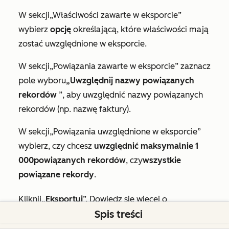
W sekcji
„Właściwości zawarte w eksporcie”
wybierz
opcję
określającą, które właściwości mają
zostać uwzględnione w eksporcie.
W sekcji
„Powiązania zawarte w eksporcie”
zaznacz
pole wyboru
„Uwzględnij nazwy powiązanych
rekordów
”, aby uwzględnić nazwy powiązanych
rekordów (np. nazwę faktury).
W sekcji
„Powiązania uwzględnione w eksporcie
”
wybierz, czy chcesz
uwzględnić maksymalnie 1
000
powiązanych rekordów
, czy
wszystkie
powiązane rekordy
.
Kliknij
„Eksportuj
”. Dowiedz się więcej o
Spis treści
eksportowaniu rekordów
.