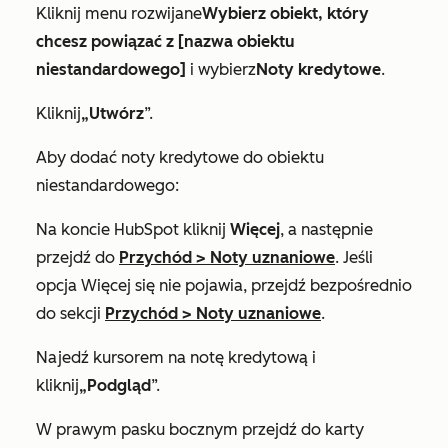
Kliknij menu rozwijane
Wybierz obiekt, który
chcesz powiązać z [nazwa obiektu
niestandardowego]
i wybierz
Noty kredytowe
.
Kliknij
„Utwórz
”.
Aby dodać noty kredytowe do obiektu
niestandardowego:
Na koncie HubSpot kliknij
Więcej
, a następnie
przejdź do
Przychód
>
Noty uznaniowe
. Jeśli
opcja
Więcej
się nie pojawia, przejdź bezpośrednio
do sekcji
Przychód
>
Noty uznaniowe
.
Najedź kursorem na notę kredytową i
kliknij
„Podgląd
”.
W prawym pasku bocznym przejdź do karty