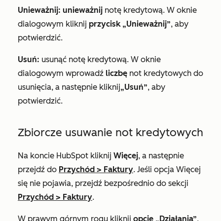
Unieważnij: unieważnij
notę kredytową. W oknie
dialogowym kliknij
przycisk „Unieważnij”
, aby
potwierdzić.
Usuń:
usunąć notę kredytową. W oknie
dialogowym wprowadź
liczbę
not kredytowych do
usunięcia, a następnie kliknij
„Usuń”
, aby
potwierdzić.
Zbiorcze usuwanie not kredytowych
Na koncie HubSpot kliknij
Więcej
, a następnie
przejdź do
Przychód
>
Faktury
. Jeśli opcja
Więcej
się nie pojawia, przejdź bezpośrednio do sekcji
Przychód
>
Faktury
.
W prawym górnym rogu kliknij
opcję „Działania”
,