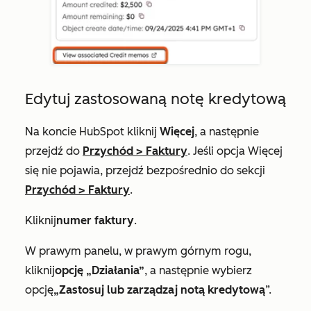
Edytuj zastosowaną notę kredytową
Na koncie HubSpot kliknij
Więcej
, a następnie
przejdź do
Przychód
>
Faktury
. Jeśli opcja
Więcej
się nie pojawia, przejdź bezpośrednio do sekcji
Przychód
>
Faktury
.
Kliknij
numer faktury
.
W prawym panelu, w prawym górnym rogu,
kliknij
opcję „Działania”
, a następnie wybierz
opcję
„Zastosuj lub zarządzaj notą kredytową
”.