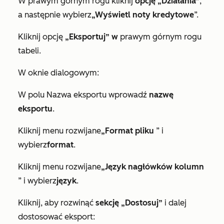
W prawym górnym rogu kliknij
opcję „Działania”
,
a następnie wybierz
„Wyświetl noty kredytowe
”.
Kliknij opcję
„Eksportuj” w
prawym górnym rogu
tabeli.
W oknie dialogowym:
W polu
Nazwa eksportu
wprowadź
nazwę
eksportu
.
Kliknij menu rozwijane
„Format pliku
” i
wybierz
format
.
Kliknij menu rozwijane
„Język nagłówków kolumn
” i wybierz
język
.
Kliknij, aby rozwinąć
sekcję „Dostosuj”
i dalej
dostosować eksport: