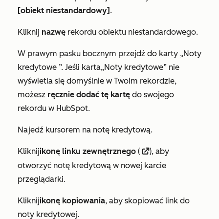
[obiekt niestandardowy]
.
Kliknij
nazwę
rekordu obiektu niestandardowego.
W prawym pasku bocznym przejdź do karty
„Noty
kredytowe
”. Jeśli karta
„Noty kredytowe
” nie
wyświetla się domyślnie w Twoim rekordzie,
możesz
ręcznie dodać tę kartę
do swojego
rekordu w HubSpot.
Najedź kursorem na notę kredytową.
Kliknij
ikonę linku zewnętrznego
(
), aby
externalLink
otworzyć notę kredytową w nowej karcie
przeglądarki.
Kliknij
ikonę kopiowania
, aby skopiować link do
noty kredytowej.