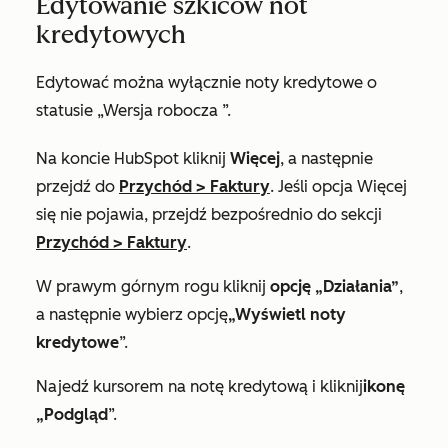
Edytowanie szkiców not
kredytowych
Edytować można wyłącznie noty kredytowe o
statusie
„Wersja robocza
”.
Na koncie HubSpot kliknij
Więcej
, a następnie
przejdź do
Przychód
>
Faktury
. Jeśli opcja
Więcej
się nie pojawia, przejdź bezpośrednio do sekcji
Przychód
>
Faktury
.
W prawym górnym rogu kliknij
opcję „Działania”
,
a następnie wybierz opcję
„Wyświetl noty
kredytowe
”.
Najedź kursorem na notę kredytową i kliknij
ikonę
„Podgląd
”.