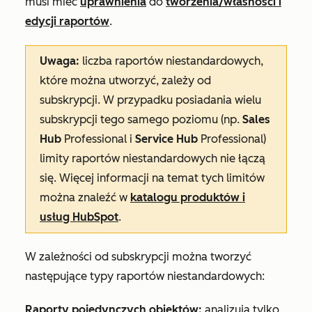
musi mieć
uprawnienia
do
tworzenia/własności
i
edycji
raportów
.
Uwaga:
liczba raportów niestandardowych,
które można utworzyć, zależy od
subskrypcji. W przypadku posiadania wielu
subskrypcji tego samego poziomu (np.
Sales
Hub
Professional
i
Service Hub
Professional
)
limity raportów niestandardowych nie łączą
się.
Więcej
informacji
na temat tych limitów
można
znaleźć w
katalogu produktów i
usług HubSpot
.
W zależności od subskrypcji można tworzyć
następujące typy raportów niestandardowych:
Raporty pojedynczych obiektów:
analizują tylko