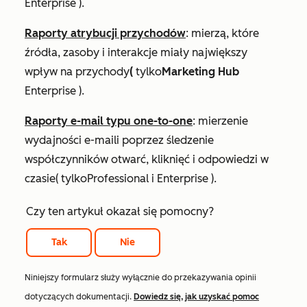
Enterprise
).
Raporty atrybucji przychodów
: mierzą, które
źródła, zasoby i interakcje miały największy
wpływ na przychody
(
tylko
Marketing Hub
Enterprise
).
Raporty e-mail typu one-to-one
: mierzenie
wydajności e-maili poprzez śledzenie
współczynników otwarć, kliknięć i odpowiedzi w
czasie
(
tylko
Professional
i
Enterprise
).
Czy ten artykuł okazał się pomocny?
Tak
Nie
Niniejszy formularz służy wyłącznie do przekazywania opinii
dotyczących dokumentacji.
Dowiedz się, jak uzyskać pomoc