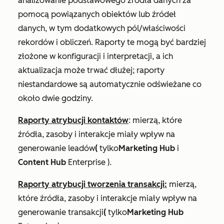
analizowanie podstawowego źródła danych za
pomocą powiązanych obiektów lub źródeł
danych, w tym dodatkowych pól/właściwości
rekordów i obliczeń. Raporty te mogą być bardziej
złożone w konfiguracji i interpretacji, a ich
aktualizacja może trwać dłużej; raporty
niestandardowe są automatycznie odświeżane co
około dwie godziny.
Raporty atrybucji kontaktów
: mierzą, które
źródła, zasoby i interakcje miały wpływ na
generowanie leadów
(
tylko
Marketing Hub
i
Content Hub
Enterprise
).
Raporty atrybucji tworzenia transakcji:
mierzą,
które źródła, zasoby i interakcje miały wpływ na
generowanie transakcji
(
tylko
Marketing Hub