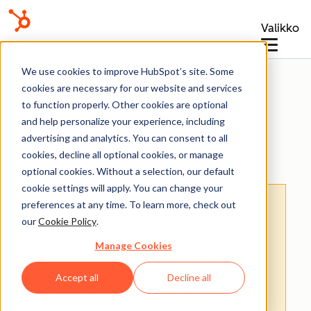
Valikko
Baza wiedzy
We use cookies to improve HubSpot’s site. Some
cookies are necessary for our website and services
to function properly. Other cookies are optional
and help personalize your experience, including
advertising and analytics. You can consent to all
Raporty
cookies, decline all optional cookies, or manage
optional cookies. Without a selection, our default
cookie settings will apply. You can change your
Uwaga: Tłumaczenie tego artykułu jest
preferences at any time. To learn more, check out
podane wyłącznie dla wygody. Tłumaczenie
our
Cookie Policy
.
jest tworzone automatycznie za pomocą
Manage Cookies
oprogramowania tłumaczącego i mogło nie
zostać sprawdzone. W związku z tym,
Accept all
Decline all
angielska wersja tego artykułu powinna być