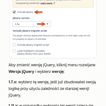
Aby zmienić wersję jQuery, kliknij menu rozwijane
Wersja jQuery
i wybierz
wersję
:
1.7.x:
wybierz tę wersję, jeśli już zbudowałeś swoją
logikę przy użyciu zależności ze starszej wersji
jQuery.
1.11.x:
w przypadku wybrania tej wersji zaleca się