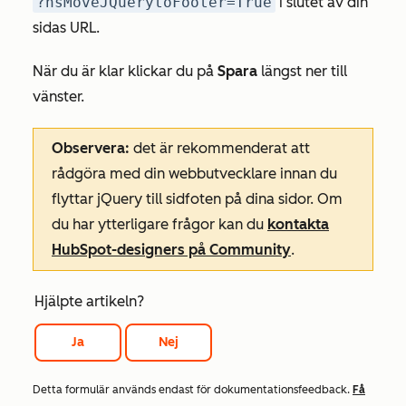
?hsMoveJQuerytoFooter=True
i slutet av din
sidas URL.
När du är klar klickar du på
Spara
längst ner till
vänster.
Observera:
det är rekommenderat att
rådgöra med din webbutvecklare innan du
flyttar jQuery till sidfoten på dina sidor. Om
du har ytterligare frågor kan du
kontakta
HubSpot-designers på Community
.
Hjälpte artikeln?
Ja
Nej
Detta formulär används endast för dokumentationsfeedback.
Få