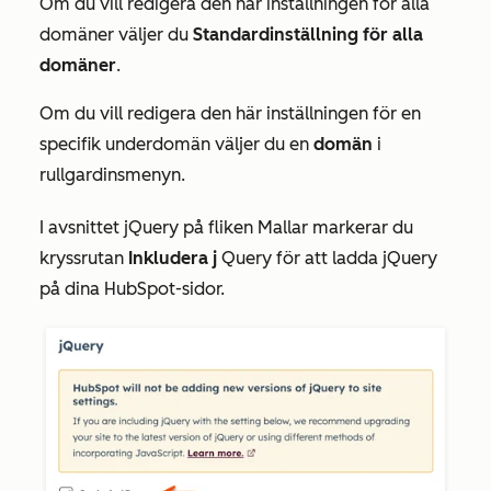
Om du vill redigera den här inställningen för alla
domäner väljer du
Standardinställning för alla
domäner
.
Om du vill redigera den här inställningen för en
specifik underdomän väljer du en
domän
i
rullgardinsmenyn.
I avsnittet
jQuery
på fliken
Mallar
markerar du
kryssrutan
Inkludera j
Query för att ladda jQuery
på dina HubSpot-sidor.