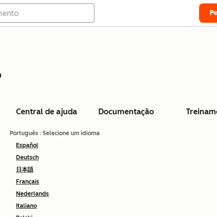
P
o
Central de ajuda
Documentação
Treinam
Português
: Selecione um idioma
Español
Deutsch
日本語
Français
Nederlands
Italiano