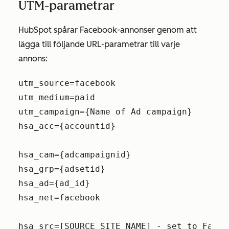
UTM-parametrar
HubSpot spårar Facebook-annonser genom att
lägga till följande URL-parametrar till varje
annons:
utm_source=facebook
utm_medium=paid
utm_campaign={Name of Ad campaign}
hsa_acc={accountid}
hsa_cam={adcampaignid}
hsa_grp={adsetid}
hsa_ad={ad_id}
hsa_net=facebook
hsa_src=[SOURCE_SITE_NAME] - set to Faceb