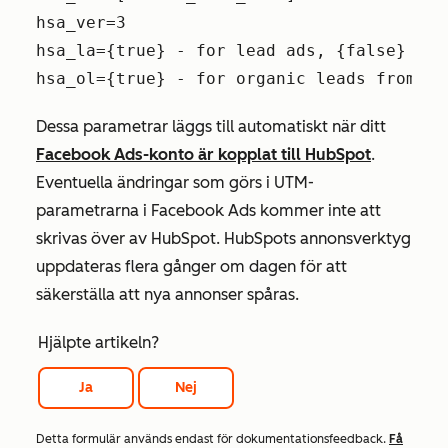
hsa_ver=3
hsa_la={true} - for lead ads, {false} or 
hsa_ol={true} - for organic leads from le
Dessa parametrar läggs till automatiskt när ditt
Facebook Ads-konto är kopplat till HubSpot
.
Eventuella ändringar som görs i UTM-
parametrarna i Facebook Ads kommer inte att
skrivas över av HubSpot. HubSpots annonsverktyg
uppdateras flera gånger om dagen för att
säkerställa att nya annonser spåras.
Hjälpte artikeln?
Ja
Nej
Detta formulär används endast för dokumentationsfeedback.
Få