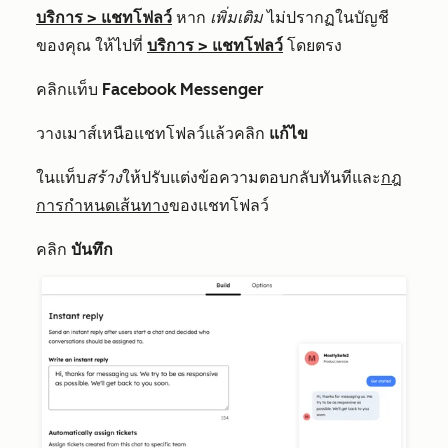
บริการ
>
แชทโฟลว์
หาก
เพิ่มเติม
ไม่ปรากฏในบัญชี
ของคุณ ให้ไปที่
บริการ
>
แชทโฟลว์
โดยตรง
คลิกแท็บ
Facebook
Messenger
วางเมาส์เหนือแชทโฟลว์แล้วคลิก
แก้ไข
ในแท็บ
สร้าง
ให้ปรับแต่งข้อความตอบกลับทันทีและ
กฎ
การกำหนดเส้นทาง
ของแชทโฟลว์
คลิก
บันทึก