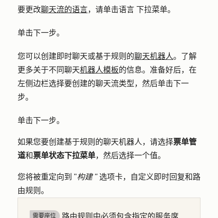
要更改
聊天流的语言
，请单击
语言
下拉菜单。
单击
下一步
。
您可以创建即时聊天或基于规则的
聊天机器人
。了解
更多关于不同聊天
机器人模板
的信息。准备好后，在
左侧边栏选择要创建的聊天流类型，然后单击
下一
步
。
单击
下一步
。
如果您要创建基于规则的聊天机器人，请选择
票单管
道
和
票单状态下拉菜单
，然后选择一个值。
您将被重定向到 "
构建 "
选项卡，自定义即时回复和路
由规则。
路由规则中必须包含指定的服务席
需要座位