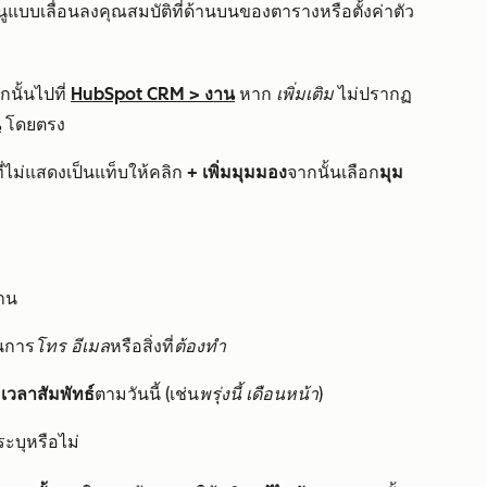
แบบเลื่อนลงคุณสมบัติที่ด้านบนของตารางหรือตั้งค่าตัว
นั้นไปที่
HubSpot CRM
>
งาน
หาก
เพิ่มเติม
ไม่ปรากฏ
น
โดยตรง
่ไม่แสดงเป็นแท็บให้คลิก
+ เพิ่มมุมมอง
จากนั้นเลือก
มุม
งาน
นการ
โทร
อีเมล
หรือสิ่งที่
ต้องทำ
ก
เวลาสัมพัทธ์
ตามวันนี้ (เช่น
พรุ่งนี้
เดือนหน้า
)
่ระบุหรือไม่