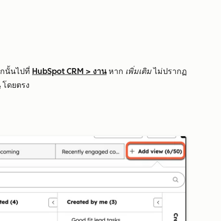
นั้นไปที่
HubSpot CRM
>
งาน
หาก
เพิ่มเติม
ไม่ปรากฏ
น
โดยตรง