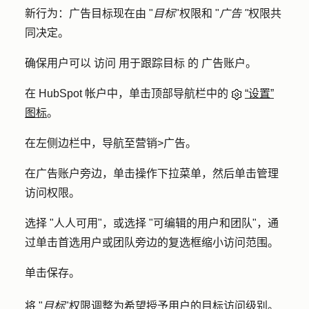
新行为：
广告目标现在由 "
目标
"权限和 "
广告 "
权限共
同决定。
确保用户可以
访问
用于跟踪目标
的
广告账户
。
在 HubSpot 帐户中，单击顶部导航栏中的
“设置”
图标
。
在左侧边栏中，导航至
营销
>
广告
。
在广告账户旁边，单击
操作
下拉菜单，然后单击
管理
访问权限
。
选择 "
人人可用
"，或
选择 "可编辑的用户和团队
"，通
过单击首选用户或团队旁边的
复选框
缩小访问范围。
单击
保存
。
将 "
目标
"
权限
调整
为希望授予用户的目标访问级别。