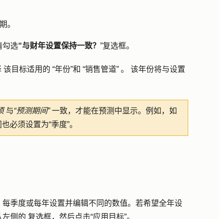
期
。
请勾选
“与财年设置保持一致？
”复选框。
择
该目标适用的
“年份”和
“销售管道”
。
该年份将与设置
须
与
“预测期间”
一致，才能在预测中显示。例如，如
也必须设置为“季度”。
、每季度或每年设置并编辑不同的数值。若希望全年设
队左侧的
复选框
，然后点击
“应用目标”
。