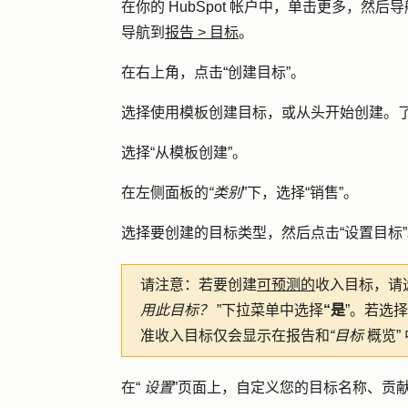
在你的 HubSpot 帐户中，单击
更多
，然后导
导航到
报告
>
目标
。
在右上角，点击
“创建目标
”。
选择使用模板创建目标，或从头开始创建。
选择
“从模板创建
”。
在左侧面板的
“类别
”下，选择
“销售”
。
选择要创建的目标类型，然后点击
“设置目标
请注意：
若要创建
可预测的
收入目标，请
用此目标？
”下拉菜单
中选择
“是
”。若选择
准收入目标仅会显示在报告和
“目标
概览
”
在“
设置
”页面上，自定义您的目标名称、贡