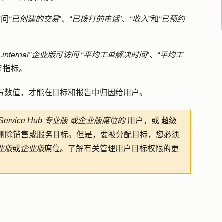
访问
“已创建的交易
”、
“已拨打的电话
”、
“收入
”和
“已预约
l.internal”企业版可访问
“平均工单解决时间
”、
“平均工
标
指标。
填写数值，才能在目标和报告中归因给用户。
Service Hub
专业版
或企业版席位的
用户
，或
超级
删除销售或服务目标。但是，要被分配目标，您必须
业版
或
企业版
席位。了解有关
管理用户目标权限的
更