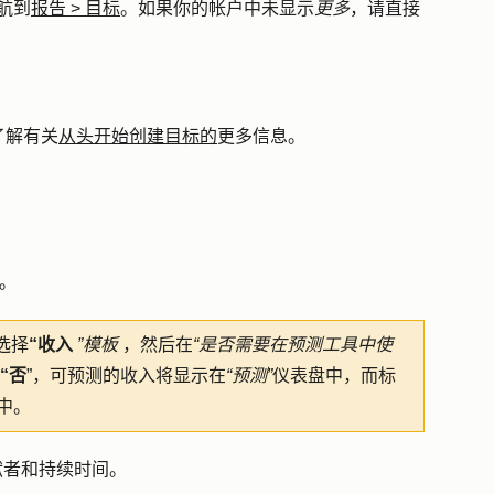
航到
报告
>
目标
。如果你的帐户中未显示
更多
，请直接
了解有关
从头开始创建目标的
更多信息。
”。
选择
“收入
”模板
，然后在
“是否需要在预测工具中使
“否
”，可预测的收入将显示在
“预测”
仪表盘中，而标
中。
献者和持续时间。