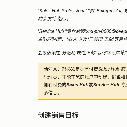
“Sales Hub Professional
”和“
Enterprise
”可
的会议
”等指标。
“Service Hub
”专业版和“xml-ph-0000@deep
单响应时间
”、
“收入
”以及
“已关闭
工单
”
等目
会议必须在
“分配给”
属性
下的“活动
”字段中
请注意：
您必须是拥有
付费
Sales Hub 或 
管理员
，才能在您的账户中创建、编辑和
拥有付费的
Sales
Hub
或
Service Hub
专
多信息。
创建销售目标