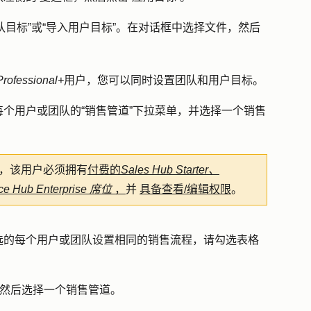
队目标
”或
“导入用户目标”
。在对话框中选择
文件
，然后
Professional+
用户，您可以同时设置团队和用户目标。
每个用户或团队的
“销售管道
”下拉菜单，并选择一个
销售
，该用户必须拥有
付费的
Sales Hub
Starter、
ce
Hub
Enterprise
席位
，
并
具备查看/编辑权限
。
选的每个用户或团队设置相同的销售流程，请勾选表格
，然后选择一个
销售管道
。