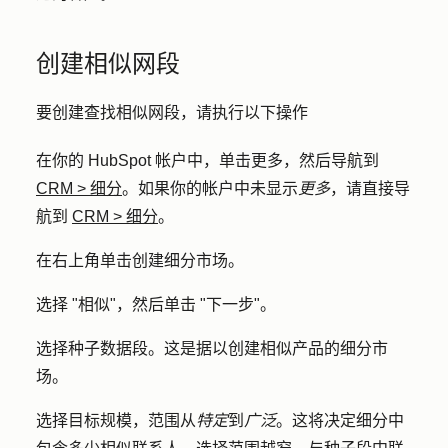
创建相似网段
要创建查找相似网段，请执行以下操作
在你的 HubSpot 帐户中，单击
更多
，然后导航到
CRM
>
细分
。如果你的帐户中未显示
更多
，请直接导
航到
CRM
>
细分
。
在右上角单击
创建细分市场
。
选择 "
相似
"，然后单击 "
下一步
"。
选择
种子数据段
。这是据以创建相似产品的细分市
场。
选择
目标规模
，范围从
特定
到
广泛
。这将决定细分中