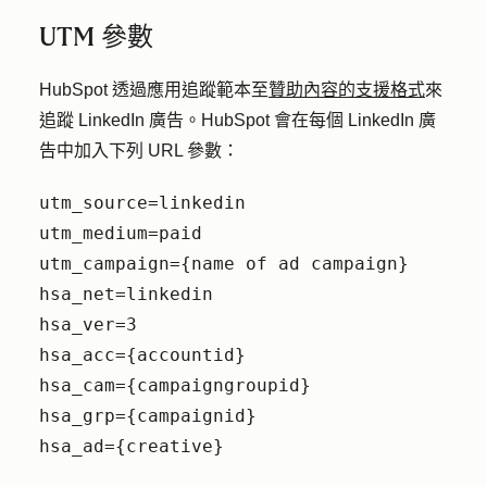
UTM 參數
HubSpot 透過應用追蹤範本至
贊助內容的支援格式
來
追蹤 LinkedIn 廣告。HubSpot 會在每個 LinkedIn 廣
告中加入下列 URL 參數：
utm_source=linkedin
utm_medium=paid
utm_campaign={name of ad campaign}
hsa_net=linkedin
hsa_ver=3
hsa_acc={accountid}
hsa_cam={campaigngroupid}
hsa_grp={campaignid}
hsa_ad={creative}